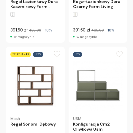
Regał Łazienkowy Dora
Regał Łazienkowy Dora
Kaszmirowy Ferm
Czarny Ferm Living
Living
391.50 zł
391.50 zł
435.00
-10%
435.00
-10%
w magazynie
w magazynie
TYLKO U NAS
-70%
-7%
Mash
USM
Regał Sonomi Dębowy
Konfiguracja Cm2
Oliwkowa Usm