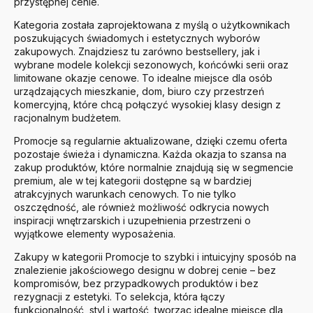
przystępnej cenie.
Kategoria została zaprojektowana z myślą o użytkownikach
poszukujących świadomych i estetycznych wyborów
zakupowych. Znajdziesz tu zarówno bestsellery, jak i
wybrane modele kolekcji sezonowych, końcówki serii oraz
limitowane okazje cenowe. To idealne miejsce dla osób
urządzających mieszkanie, dom, biuro czy przestrzeń
komercyjną, które chcą połączyć wysokiej klasy design z
racjonalnym budżetem.
Promocje są regularnie aktualizowane, dzięki czemu oferta
pozostaje świeża i dynamiczna. Każda okazja to szansa na
zakup produktów, które normalnie znajdują się w segmencie
premium, ale w tej kategorii dostępne są w bardziej
atrakcyjnych warunkach cenowych. To nie tylko
oszczędność, ale również możliwość odkrycia nowych
inspiracji wnętrzarskich i uzupełnienia przestrzeni o
wyjątkowe elementy wyposażenia.
Zakupy w kategorii Promocje to szybki i intuicyjny sposób na
znalezienie jakościowego designu w dobrej cenie – bez
kompromisów, bez przypadkowych produktów i bez
rezygnacji z estetyki. To selekcja, która łączy
funkcjonalność, styl i wartość, tworząc idealne miejsce dla