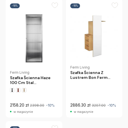
-10%
-10%
Ferm Living
Szafka Ścienna Z
Ferm Living
Lustrem Bon Ferm
Szafka Ścienna Haze
Living
100 Cm Stal
Nierdzewna Ferm
Living
2158.20 zł
2886.30 zł
2398.00
-10%
3207.00
-10%
w magazynie
w magazynie