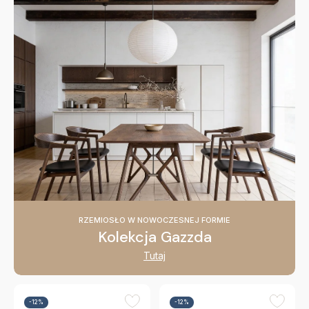
RZEMIOSŁO W NOWOCZESNEJ FORMIE
Kolekcja Gazzda
Tutaj
-12%
-12%