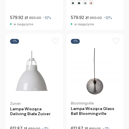
579.92 zł
579.92 zł
659.00
-12%
659.00
-12%
w magazynie
w magazynie
-7%
-7%
Bloomingville
Zuiver
Lampa Wisząca Glass
Lampa Wisząca
Ball Bloomingville
Deliving Biała Zuiver
612.87 zł
612.87 zł
659.00
-7%
659.00
-7%