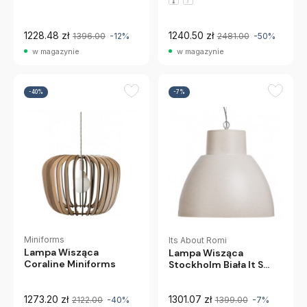
1228.48 zł
1240.50 zł
1396.00
-12%
2481.00
-50%
w magazynie
w magazynie
-40%
-7%
Miniforms
Its About Romi
Lampa Wisząca
Lampa Wisząca
Coraline Miniforms
Stockholm Biała It S
About Romi
1273.20 zł
1301.07 zł
2122.00
-40%
1399.00
-7%