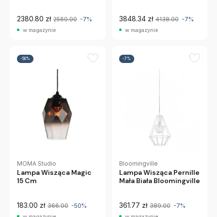
2380.80 zł
3848.34 zł
2560.00
-7%
4138.00
-7%
w magazynie
w magazynie
-50%
-7%
Bloomingville
MOMA Studio
Lampa Wisząca Pernille
Lampa Wisząca Magic
Mała Biała Bloomingville
15 Cm
183.00 zł
361.77 zł
366.00
-50%
389.00
-7%
w magazynie
w magazynie