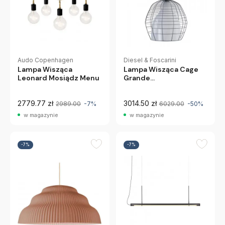
Audo Copenhagen
Diesel & Foscarini
Lampa Wisząca
Lampa Wisząca Cage
Leonard Mosiądz Menu
Grande
Diesel&Foscarini
2779.77 zł
3014.50 zł
2989.00
-7%
6029.00
-50%
w magazynie
w magazynie
-7%
-7%