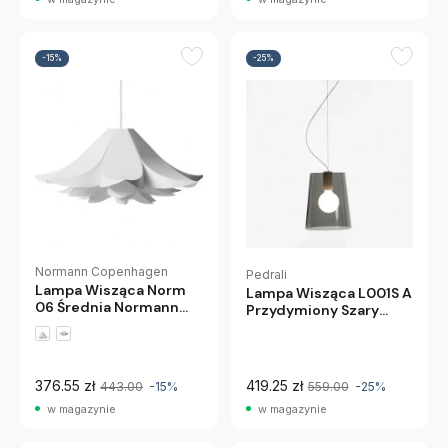
-15%
-25%
Normann Copenhagen
Pedrali
Lampa Wisząca Norm
Lampa Wisząca L001S A
06 Średnia Normann
Przydymiony Szary
Copenhagen
Pedrali
376.55 zł
419.25 zł
443.00
-15%
559.00
-25%
w magazynie
w magazynie