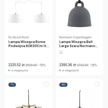
Its About Romi
Normann Copenhagen
Lampa Wisząca Rome
Lampa Wisząca Bell
Podwójna 60X30Cm It
Large Szara Normann
S About Romi
Copenhagen
2225.52 zł
2395.36 zł
2529.00
-12%
2722.00
-12%
w magazynie
w magazynie
-7%
-50%