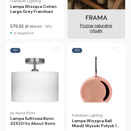
Frandsen Lighting
Lampa Wisząca Cohen
Large Grey Frandsen
FRAMA
Poznaj naturalne
579.92 zł
659.00
-12%
rytuały
w magazynie
-12%
-12%
Its About Romi
Frandsen Lighting
Lampa Sufitowa Bonn
Lampa Wisząca Ball
32X20 Its About Romi
Miedź Wysoki Połysk 18
Cm Frandsen