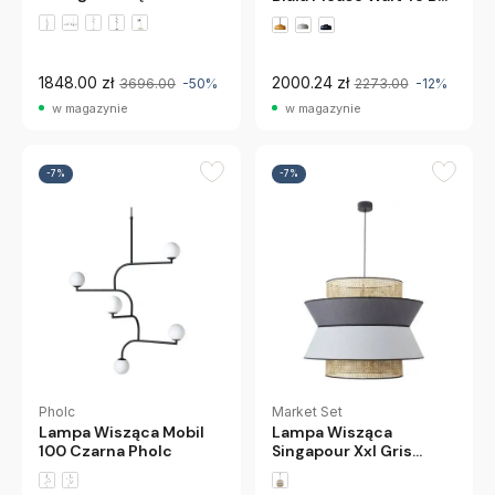
Seated
+2 wariantów
1848.00 zł
2000.24 zł
3696.00
-50%
2273.00
-12%
w magazynie
w magazynie
-7%
-7%
Market Set
Pholc
Lampa Wisząca
Lampa Wisząca Mobil
Singapour Xxl Gris
100 Czarna Pholc
Clair&Anthracite
Market Set