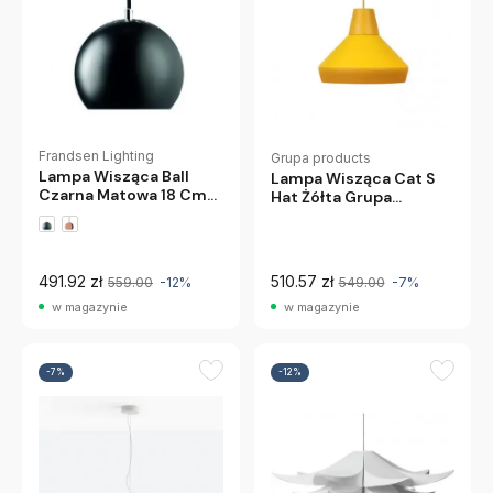
Frandsen Lighting
Grupa products
Lampa Wisząca Ball
Lampa Wisząca Cat S
Czarna Matowa 18 Cm
Hat Żółta Grupa
Frandsen
Products
491.92 zł
510.57 zł
559.00
-12%
549.00
-7%
w magazynie
w magazynie
-7%
-12%