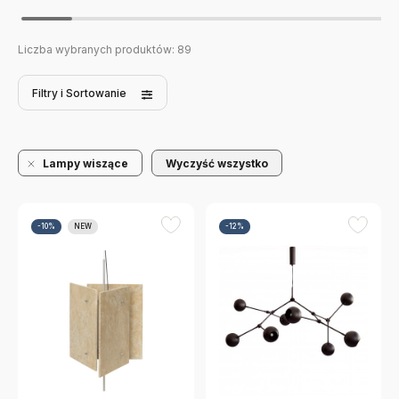
Liczba wybranych produktów:
89
Filtry
i Sortowanie
Lampy wiszące
Wyczyść wszystko
-10%
NEW
-12%