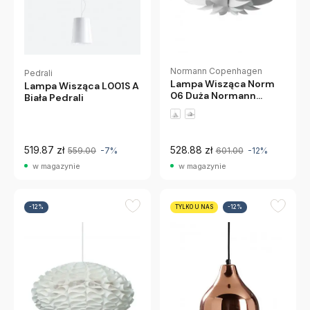
Normann Copenhagen
Pedrali
Lampa Wisząca Norm
Lampa Wisząca L001S A
06 Duża Normann
Biała Pedrali
Copenhagen
519.87 zł
528.88 zł
559.00
-7%
601.00
-12%
w magazynie
w magazynie
-12%
TYLKO U NAS
-12%