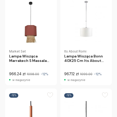
Market Set
Its About Romi
Lampa Wisząca
Lampa Wisząca Bonn
Marrakech S Massala
40X25 Cm Its About
Market Set
Romi
966.24 zł
967.12 zł
1098.00
-12%
1099.00
-12%
w magazynie
w magazynie
-12%
-12%