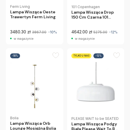
Ferm Living
101 Copenhagen
Lampa Wisząca Oeste
Lampa Wisząca Drop
Trawertyn Ferm Living
150 Cm Czarna 101
Copenhagen
3480.30 zł
4642.00 zł
3867.00
-10%
5275.00
-12%
w magazynie
w magazynie
-50%
TYLKO U NAS
-12%
Bolia
PLEASE WAIT to be SEATED
Lampa Wisząca Orb
Lampa Wisząca Podgy
Lounge Mosiężna Bolia
Biała Please Wait To Be