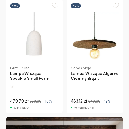
-10%
-12%
Ferm Living
Good&Mojo
Lampa Wisząca
Lampa Wisząca Algarve
Speckle Small Ferm
Ciemny Brąz
Living
Good&Mojo
470.70 zł
483.12 zł
523.00
-10%
549.00
-12%
w magazynie
w magazynie