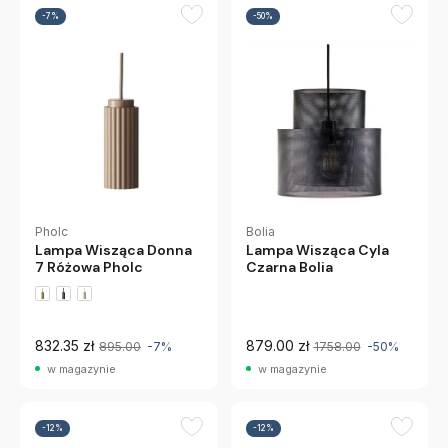
-7%
-50%
Pholc
Bolia
Lampa Wisząca Donna
Lampa Wisząca Cyla
7 Różowa Pholc
Czarna Bolia
832.35 zł
879.00 zł
895.00
-7%
1758.00
-50%
w magazynie
w magazynie
-12%
-12%