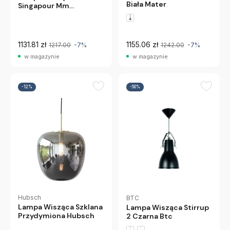
Biała Mater
Singapour Mm
Anthracite&White
Market Set
1131.81 zł
1155.06 zł
1217.00
-7%
1242.00
-7%
w magazynie
w magazynie
-12%
-50%
Hubsch
BTC
Lampa Wisząca Szklana
Lampa Wisząca Stirrup
Przydymiona Hubsch
2 Czarna Btc