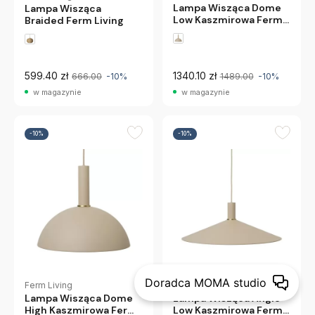
Lampa Wisząca Dome
Lampa Wisząca
Low Kaszmirowa Ferm
Braided Ferm Living
Living
599.40 zł
1340.10 zł
666.00
-10%
1489.00
-10%
w magazynie
w magazynie
-10%
-10%
Doradca MOMA studio
Ferm Living
Ferm Living
Lampa Wisząca Dome
Lampa Wisząca Angle
High Kaszmirowa Ferm
Low Kaszmirowa Ferm