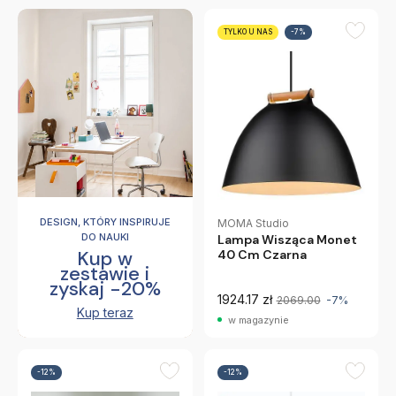
TYLKO U NAS
-7%
DESIGN, KTÓRY INSPIRUJE
MOMA Studio
DO NAUKI
Lampa Wisząca Monet
Kup w
40 Cm Czarna
zestawie i
zyskaj -20%
1924.17 zł
2069.00
-7%
Kup teraz
w magazynie
-12%
-12%