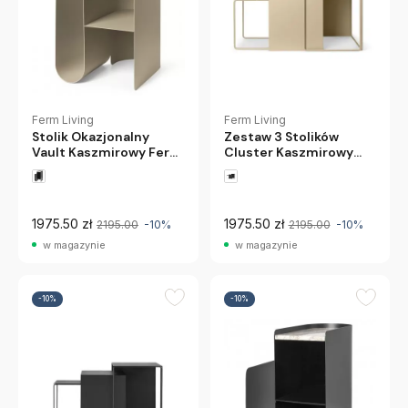
Ferm Living
Ferm Living
Stolik Okazjonalny
Zestaw 3 Stolików
Vault Kaszmirowy Ferm
Cluster Kaszmirowy
Living
Ferm Living
1975.50 zł
1975.50 zł
2195.00
-10%
2195.00
-10%
w magazynie
w magazynie
-10%
-10%