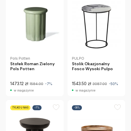
Pols Potten
PULPO
Stołek Roman Zielony
Stolik Okazjonalny
Pols Potten
Fosco Wysoki Pulpo
1473.12 zł
1543.50 zł
1584.00
-7%
3087.00
-50%
w magazynie
w magazynie
TYLKO U NAS
-7%
-30%