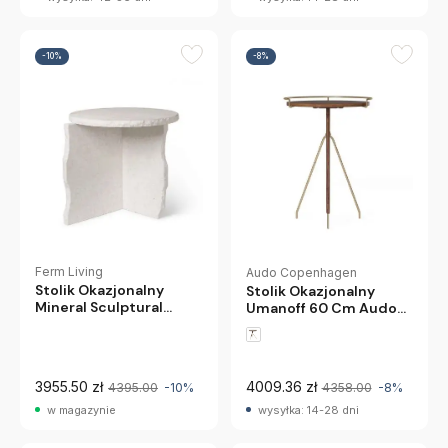
-10%
-8%
Ferm Living
Audo Copenhagen
Stolik Okazjonalny
Stolik Okazjonalny
Mineral Sculptural
Umanoff 60 Cm Audo
Ferm Living
Copenhagen
3955.50 zł
4009.36 zł
4395.00
-10%
4358.00
-8%
w magazynie
wysyłka: 14-28 dni