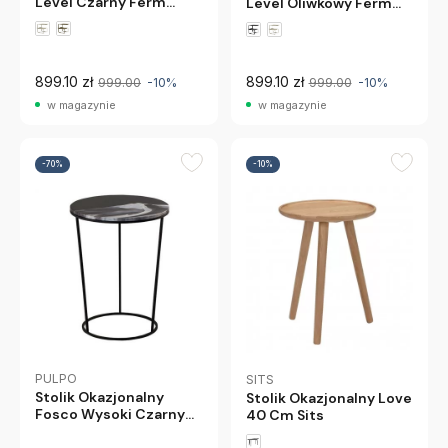
Level Czarny Ferm
Level Oliwkowy Ferm
Living
Living
899.10 zł
899.10 zł
999.00
-10%
999.00
-10%
w magazynie
w magazynie
-70%
-10%
PULPO
SITS
Stolik Okazjonalny
Stolik Okazjonalny Love
Fosco Wysoki Czarny
40 Cm Sits
Pulpo