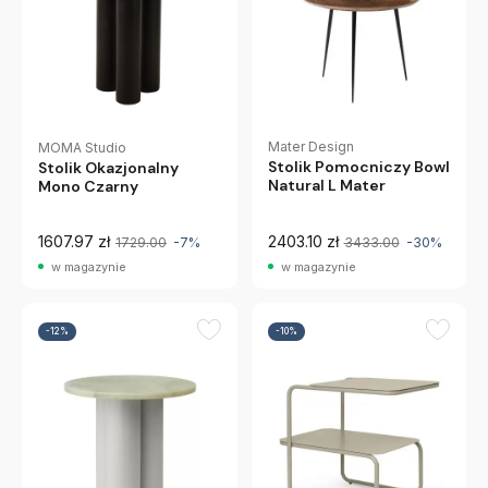
Mater Design
MOMA Studio
Stolik Pomocniczy Bowl
Stolik Okazjonalny
Natural L Mater
Mono Czarny
1607.97 zł
2403.10 zł
1729.00
-7%
3433.00
-30%
w magazynie
w magazynie
-12%
-10%