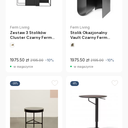
Ferm Living
Ferm Living
Zestaw 3 Stolików
Stolik Okazjonalny
Cluster Czarny Ferm
Vault Czarny Ferm
Living
Living
1975.50 zł
1975.50 zł
2195.00
-10%
2195.00
-10%
w magazynie
w magazynie
-20%
-8%