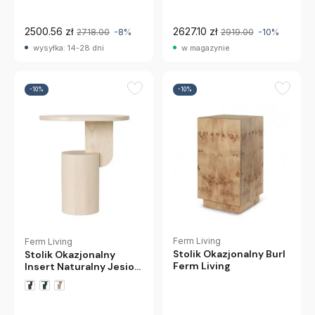
Copenhagen
2500.56 zł
2627.10 zł
2718.00
-8%
2919.00
-10%
wysyłka: 14-28 dni
w magazynie
-10%
-10%
Ferm Living
Ferm Living
Stolik Okazjonalny Burl
Stolik Okazjonalny
Ferm Living
Insert Naturalny Jesion
Ferm Living