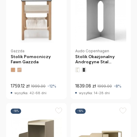
Audo Copenhagen
Gazzda
Stolik Okazjonalny
Stolik Pomocniczy
Androgyne Stal
Fawn Gazzda
Szczotkowana Audo
Copenhagen
1759.12 zł
1839.08 zł
1999.00
-12%
1999.00
-8%
wysyłka: 42-68 dni
wysyłka: 14-28 dni
-10%
-10%