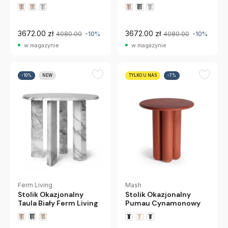
Living
Living
3672.00 zł
3672.00 zł
4080.00
-10%
4080.00
-10%
w magazynie
w magazynie
-10%
NEW
TYLKO U NAS
-7%
Ferm Living
Mash
Stolik Okazjonalny
Stolik Okazjonalny
Taula Biały Ferm Living
Pumau Cynamonowy