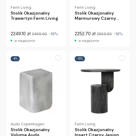
Ferm Living
Ferm Living
Stolik Okazjonalny
Stolik Okazjonalny
Trawertyn Ferm Living
Marmurowy Czarny
Ferm Living
2249.10 zł
2252.70 zł
2499.00
-10%
2503.00
-10%
w magazynie
w magazynie
-8%
-15%
Audo Copenhagen
Ferm Living
Stolik Okazjonalny
Stolik Okazjonalny
Volume Audo
Insert Czarny Jesion