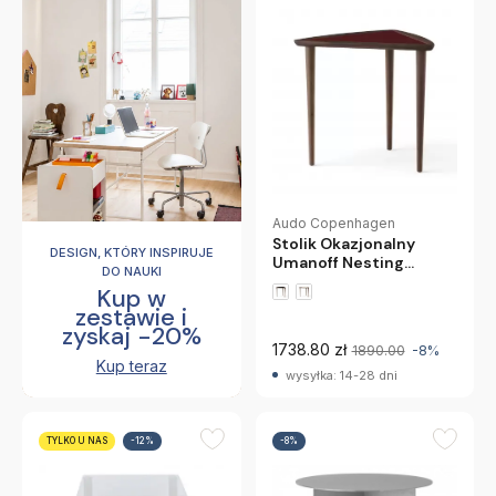
Audo Copenhagen
Stolik Okazjonalny
DESIGN, KTÓRY INSPIRUJE
Umanoff Nesting
DO NAUKI
Burgundowy Audo
Kup w
Copenhagen
zestawie i
zyskaj -20%
1738.80 zł
1890.00
-8%
Kup teraz
wysyłka: 14-28 dni
TYLKO U NAS
-12%
-8%