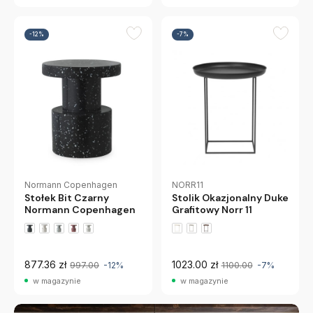
-12%
-7%
NORR11
Normann Copenhagen
Stolik Okazjonalny Duke
Stołek Bit Czarny
Grafitowy Norr 11
Normann Copenhagen
+1 wariantów
877.36 zł
1023.00 zł
997.00
-12%
1100.00
-7%
w magazynie
w magazynie