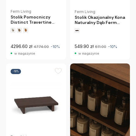
Ferm Living
Ferm Living
Stolik Pomocniczy
Stolik Okazjonalny Kona
Distinct Travertine
Naturalny Dąb Ferm
Ferm Living
Living
4296.60 zł
549.90 zł
4774.00
-10%
611.00
-10%
w magazynie
w magazynie
-10%