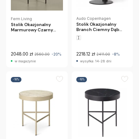
Audo Copenhagen
Ferm Living
Stolik Okazjonalny
Stolik Okazjonalny
Branch Ciemny Dąb
Marmurowy Czarny
Audo Copenhagen
Ferm Living
2048.00 zł
2218.12 zł
2560.00
-20%
2411.00
-8%
w magazynie
wysyłka: 14-28 dni
-10%
-10%