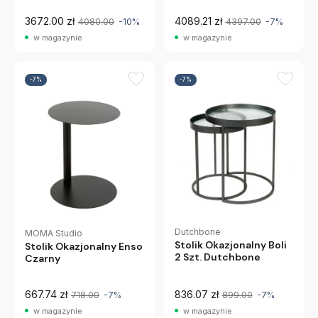
3672.00 zł
4089.21 zł
4080.00
-10%
4397.00
-7%
w magazynie
w magazynie
-7%
-7%
Dutchbone
MOMA Studio
Stolik Okazjonalny Boli
Stolik Okazjonalny Enso
2 Szt. Dutchbone
Czarny
667.74 zł
836.07 zł
718.00
-7%
899.00
-7%
w magazynie
w magazynie