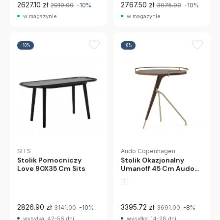
2627.10 zł
2767.50 zł
2919.00
-10%
3075.00
-10%
w magazynie
w magazynie
-10%
-8%
SITS
Audo Copenhagen
Stolik Pomocniczy
Stolik Okazjonalny
Love 90X35 Cm Sits
Umanoff 45 Cm Audo
Copenhagen
2826.90 zł
3395.72 zł
3141.00
-10%
3691.00
-8%
wysyłka: 42-56 dni
wysyłka: 14-28 dni