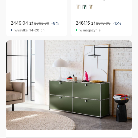
Copenhagen
Ferm Living
2449.04 zł
2481.15 zł
2662.00
-8%
2919.00
-15%
wysyłka: 14-28 dni
w magazynie