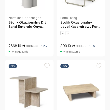
Normann Copenhagen
Ferm Living
Stolik Okazjonalny Dit
Stolik Okazjonalny
Sand Emerald Onyx
Level Kaszmirowy Ferm
Normann Copenhagen
Living
2668.16 zł
899.10 zł
3032.00
-12%
999.00
-10%
w magazynie
w magazynie
-10%
-10%