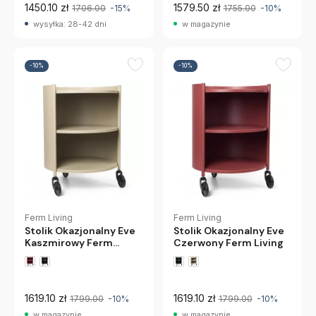
1450.10 zł
1579.50 zł
1706.00
-15%
1755.00
-10%
wysyłka: 28-42 dni
w magazynie
-10%
-10%
Ferm Living
Ferm Living
Stolik Okazjonalny Eve
Stolik Okazjonalny Eve
Kaszmirowy Ferm
Czerwony Ferm Living
Living
1619.10 zł
1619.10 zł
1799.00
-10%
1799.00
-10%
w magazynie
w magazynie