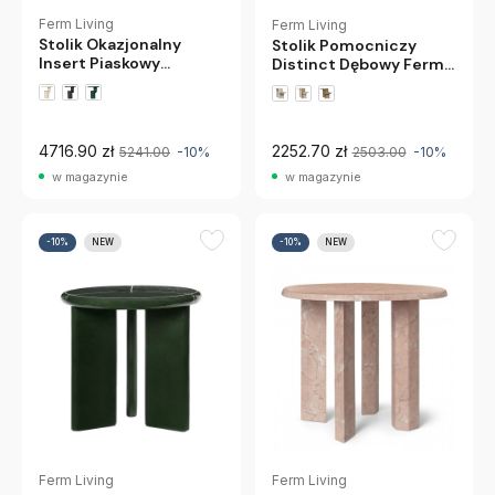
Ferm Living
Ferm Living
Stolik Okazjonalny
Stolik Pomocniczy
Insert Piaskowy
Distinct Dębowy Ferm
Marmur Ferm Living
Living
4716.90 zł
2252.70 zł
5241.00
-10%
2503.00
-10%
w magazynie
w magazynie
-10%
NEW
-10%
NEW
Ferm Living
Ferm Living