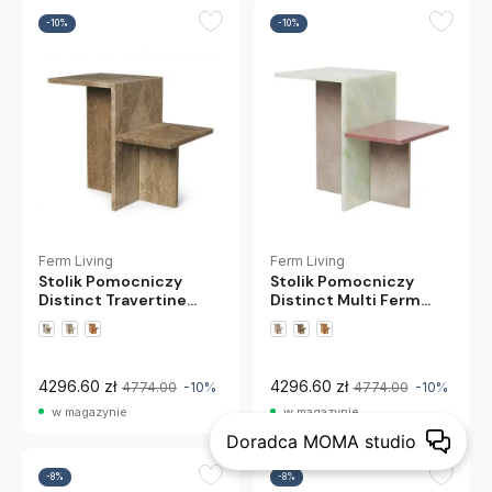
-10%
-10%
Ferm Living
Ferm Living
Stolik Pomocniczy
Stolik Pomocniczy
Distinct Multi Ferm
Distinct Travertine
Living
Brązowy Ferm Living
4296.60 zł
4296.60 zł
4774.00
-10%
4774.00
-10%
w magazynie
w magazynie
Doradca MOMA studio
-8%
-8%