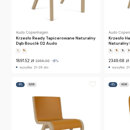
Audo Copenhagen
Audo Cope
Krzesło Ready Tapicerowane Naturalny
Krzesło H
Dąb Bouclé 02 Audo
Naturalny
1891.52 zł
2349.68 zł
2056.00
-8%
wysyłka: 21-28 dni
wysyłka: 21
-8%
NEW
-8%
NEW