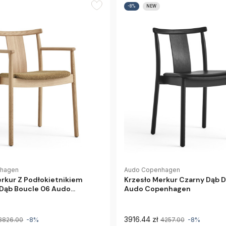
-8%
NEW
nhagen
Audo Copenhagen
erkur Z Podłokietnikiem
Krzesło Merkur Czarny Dąb 
 Dąb Boucle 06 Audo
Audo Copenhagen
en
3916.44 zł
3826.00
-8%
4257.00
-8%