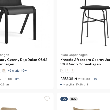
nhagen
Audo Copenhagen
eady Czarny Dąb Dakar 0842
Krzesło Afteroom Czarny Jes
enhagen
1001 Audo Copenhagen
+2 wariantów
2353.36 zł
2399.00
-8%
2558.00
-8%
-28 dni
wysyłka: 21-28 dni
-8%
NEW