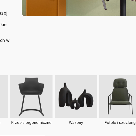
szej
w
bkie
ych w
e
Krzesła ergonomiczne
Fotele i szezlong
Wazony