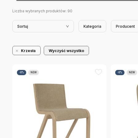
Liczba wybranych produktów:
90
Sortuj
Kategoria
Producent
Krzesła
Wyczyść wszystko
-8%
NEW
-8%
NEW