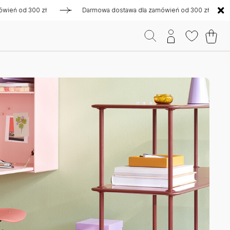
d 300 zł
Darmowa dostawa dla zamówień od 300 zł
Darm