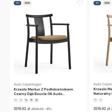
-8%
NEW
-8%
NEW
Audo Cope
Audo Copenhagen
Krzesło M
Krzesło Merkur Z Podłokietnikiem
Naturalny
Czarny Dąb Boucle 06 Audo
Copenhag
Copenhagen
3519.92 zł
3519.92 zł
3826.00
-8%