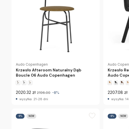
Audo Copenhagen
Audo Cope
Krzesło Afteroom Naturalny Dąb
Krzesło R
Boucle 06 Audo Copenhagen
Audo Cop
2020.32 zł
2207.08 zł
2196.00
-8%
wysyłka: 21-28 dni
wysyłka: 14
-8%
NEW
-8%
NEW