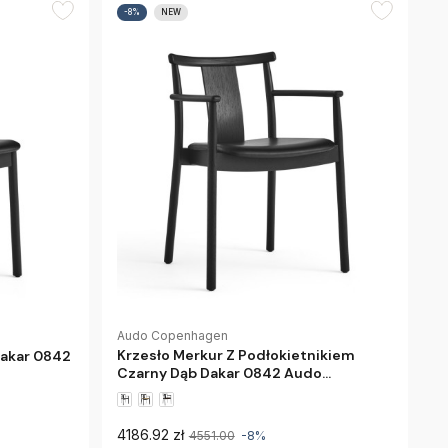
-8%
NEW
Audo Copenhagen
Krzesło Merkur Z Podłokietnikiem
Dakar 0842
Czarny Dąb Dakar 0842 Audo
Copenhagen
4186.92 zł
4551.00
-8%