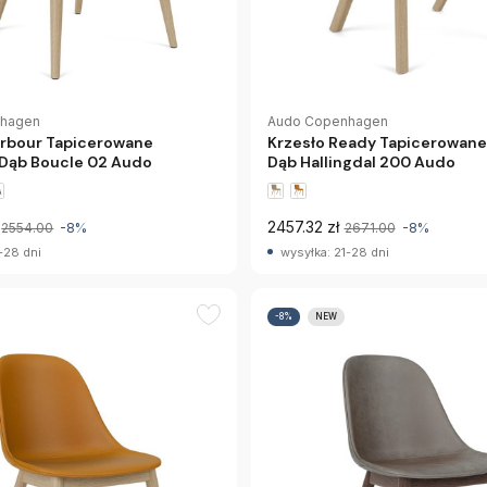
nhagen
Audo Copenhagen
arbour Tapicerowane
Krzesło Ready Tapicerowane
 Dąb Boucle 02 Audo
Dąb Hallingdal 200 Audo
2457.32 zł
2554.00
-8%
2671.00
-8%
-28 dni
wysyłka: 21-28 dni
-8%
NEW