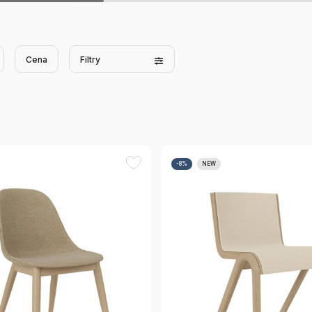
Cena
Filtry
-8%
NEW