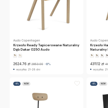
Audo Copenhagen
Audo Cope
Krzesło Ready Tapicerowane Naturalny
Krzesło H
Dąb Dakar 0250 Audo
Naturalny
2624.76 zł
4311.12 zł
2853.00
-8%
4
wysyłka: 21-28 dni
wysyłka: 21
-8%
NEW
-8%
NEW