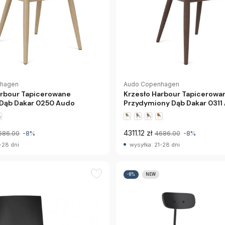
nhagen
Audo Copenhagen
arbour Tapicerowane
Krzesło Harbour Tapicerowa
 Dąb Dakar 0250 Audo
Przydymiony Dąb Dakar 0311
4311.12 zł
686.00
-8%
4686.00
-8%
-28 dni
wysyłka: 21-28 dni
-8%
NEW