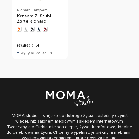
Richard Lampert
Krzesło Z-Stuhl
Żółte Richard
Lampert
+1 wariantów
6346.00 zł
wysyłka: 28-35 dni
MOMA studio – wnętrze do dobrego życia. Jesteśmy czymś
więcej, niż salonem meblowym i sklepem internetowym.
Tworzymy dla Ciebie miejsca ciepłe, żywe, komfortowe, idealne
do celebrowania życia. Chcemy wypełniać je pięknymi meblami i
wyjątkowymi przedmiotami, które posłużą na lata.