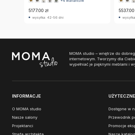
+4 wariantów
5177.00 zł
5537.00 
wysyłka: 42-56 dni
wysyłka
MOMA studio – wnętrze do dobreg
internetowym. Tworzymy dla Ciebi
wypełniać je pięknymi meblami i w
INFORMACJE
UŻYTECZNE 
O MOMA studio
Dostępne w n
Nasze salony
Przewodnik po
Projektanci
Promocje eks
Strefa architekta
Nasze katalog