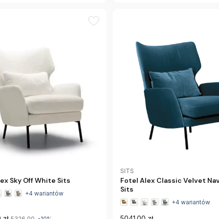
SITS
lex Sky Off White Sits
Fotel Alex Classic Velvet Na
Sits
+4 wariantów
+4 wariantów
 zł
5041.00 zł
5326.00
-10%