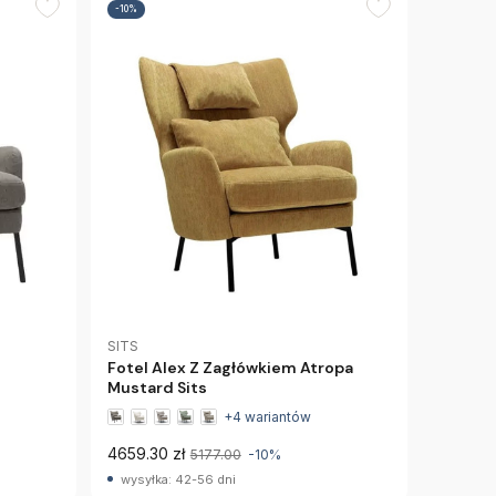
-10%
SITS
Fotel Alex Z Zagłówkiem Atropa
Mustard Sits
+4 wariantów
4659.30 zł
5177.00
-10%
wysyłka: 42-56 dni