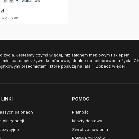
+4 wariantów
zł
: 42-56 dni
o życia. Jesteśmy czymś więcej, niż salonem meblowym i sklepem
e miejsca ciepłe, żywe, komfortowe, idealne do celebrowania życia. 
yjątkowymi przedmiotami, które posłużą na lata.
Zobacz więcej
LINKI
POMOC
aszych salonach
Płatności
 pielęgnacji
Koszty dostawy
pozycyjne
Zwrot zamówienia
i
Polityka zwrotów