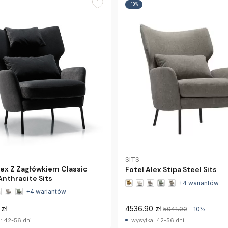
-10%
SITS
lex Z Zagłówkiem Classic
Fotel Alex Stipa Steel Sits
Anthracite Sits
+4 wariantów
+4 wariantów
zł
4536.90 zł
5041.00
-10%
: 42-56 dni
wysyłka: 42-56 dni