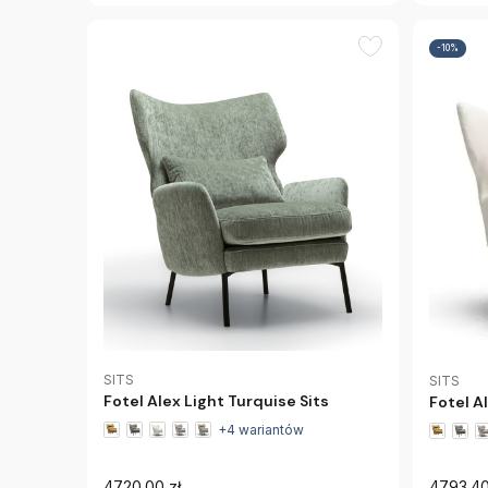
-10%
SITS
SITS
Fotel Alex Light Turquise Sits
Fotel A
+4 wariantów
4720.00 zł
4793.40