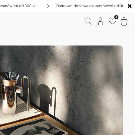
eń od 300 zł
Darmowa dostawa dla zamówień od 300 zł
D
1