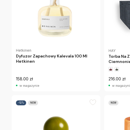
Hetkinen
HAY
Dyfuzor Zapachowy Kalevala 100 Ml
Torba Na 
Hetkinen
Ciemnonie
158.00 zł
216.00 zł
w magazynie
w magazyn
-12%
NEW
NEW