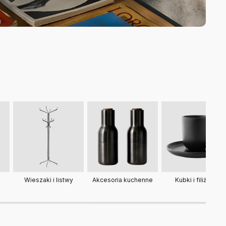
Wieszaki i listwy
Akcesoria kuchenne
Kubki i filiżanki