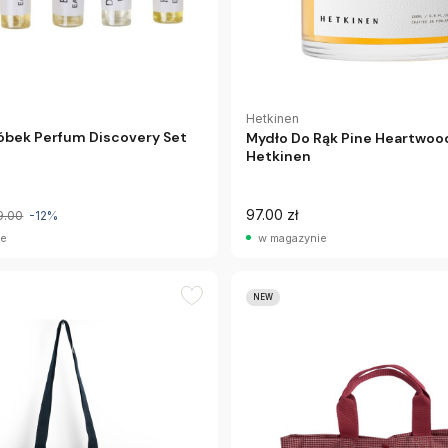
Hetkinen
óbek Perfum Discovery Set
Mydło Do Rąk Pine Heartwoo
Hetkinen
97.00 zł
9.00
-12%
ie
w magazynie
NEW