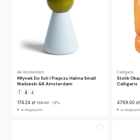
&k Amsterdam
Calligaris
Młynek Do Soli I Pieprzu Halma Small
Stolik Ok
Niebieski &K Amsterdam
Calligaris
174.24 zł
4769.00 zł
198.00
-12%
w magazynie
w magazyn