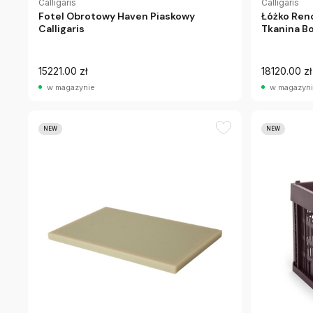
Calligaris
Calligaris
Fotel Obrotowy Haven Piaskowy
Łóżko Ren
Calligaris
Tkanina Bo
15221.00 zł
18120.00 zł
w magazynie
w magazyn
NEW
NEW