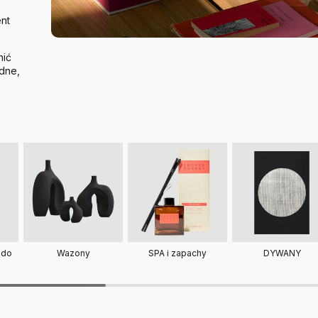
nt
nić
dne,
 do
SPA i zapachy
DYWANY
Wazony