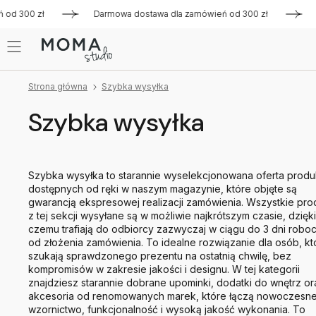
0 zł
Darmowa dostawa dla zamówień od 300 zł
Darmowa 
Strona główna
Szybka wysyłka
Szybka wysyłka
Szybka wysyłka to starannie wyselekcjonowana oferta prod
dostępnych od ręki w naszym magazynie, które objęte są
gwarancją ekspresowej realizacji zamówienia. Wszystkie pro
z tej sekcji wysyłane są w możliwie najkrótszym czasie, dzięki
czemu trafiają do odbiorcy zazwyczaj w ciągu do 3 dni robo
od złożenia zamówienia. To idealne rozwiązanie dla osób, kt
szukają sprawdzonego prezentu na ostatnią chwilę, bez
kompromisów w zakresie jakości i designu. W tej kategorii
znajdziesz starannie dobrane upominki, dodatki do wnętrz or
akcesoria od renomowanych marek, które łączą nowoczesn
wzornictwo, funkcjonalność i wysoką jakość wykonania. To