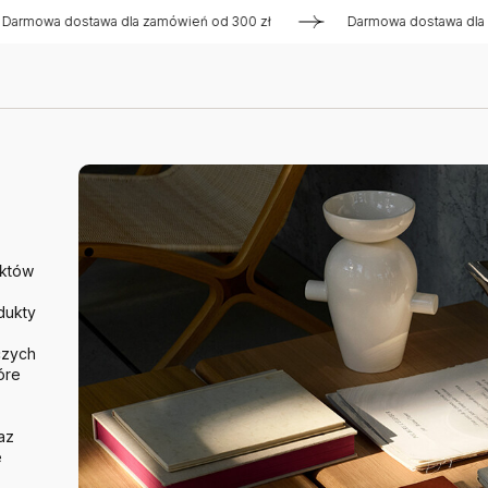
dostawa dla zamówień od 300 zł
Darmowa dostawa dla zamówi
uktów
dukty
czych
óre
az
e