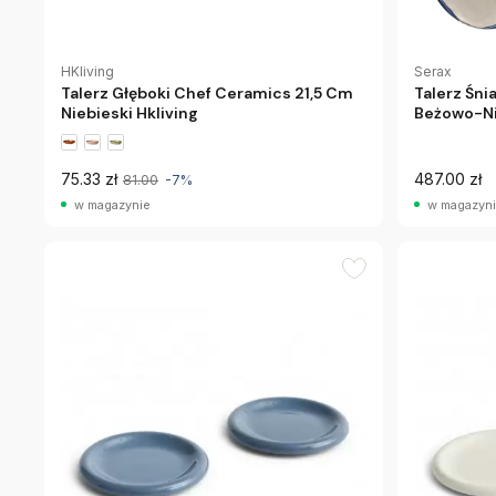
HKliving
Serax
Talerz Głęboki Chef Ceramics 21,5 Cm
Talerz Śni
Niebieski Hkliving
Beżowo-Ni
75.33 zł
487.00 zł
81.00
-7%
w magazynie
w magazyn