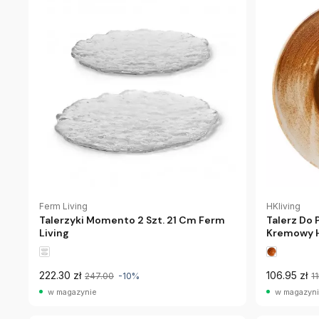
Ferm Living
HKliving
Talerzyki Momento 2 Szt. 21 Cm Ferm
Talerz Do
Living
Kremowy H
222.30 zł
106.95 zł
247.00
-10%
1
w magazynie
w magazyn