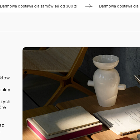
ostawa dla zamówień od 300 zł
Darmowa dostawa dla zamówień
uktów
dukty
czych
óre
az
e