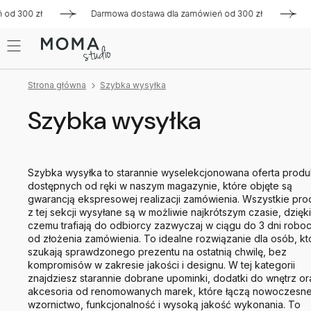
 zł
Darmowa dostawa dla zamówień od 300 zł
Darmowa d
Strona główna
Szybka wysyłka
Szybka wysyłka
Szybka wysyłka to starannie wyselekcjonowana oferta prod
dostępnych od ręki w naszym magazynie, które objęte są
gwarancją ekspresowej realizacji zamówienia. Wszystkie pro
z tej sekcji wysyłane są w możliwie najkrótszym czasie, dzięki
czemu trafiają do odbiorcy zazwyczaj w ciągu do 3 dni robo
od złożenia zamówienia. To idealne rozwiązanie dla osób, kt
szukają sprawdzonego prezentu na ostatnią chwilę, bez
kompromisów w zakresie jakości i designu. W tej kategorii
znajdziesz starannie dobrane upominki, dodatki do wnętrz or
akcesoria od renomowanych marek, które łączą nowoczesn
wzornictwo, funkcjonalność i wysoką jakość wykonania. To