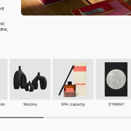
nt
nić
dne,
 do
SPA i zapachy
DYWANY
Wazony