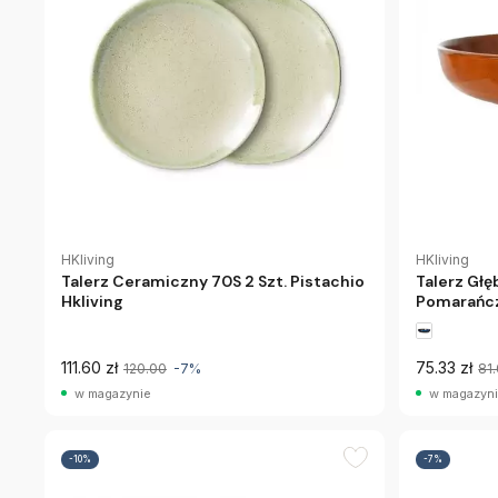
HKliving
HKliving
Talerz Ceramiczny 70S 2 Szt. Pistachio
Talerz Głę
Hkliving
Pomarańcz
111.60 zł
75.33 zł
120.00
-7%
81
w magazynie
w magazyn
-10%
-7%