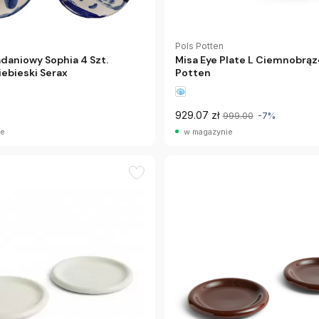
Pols Potten
adaniowy Sophia 4 Szt.
Misa Eye Plate L Ciemnobrąz
ebieski Serax
Potten
929.07 zł
999.00
-7%
ie
w magazynie