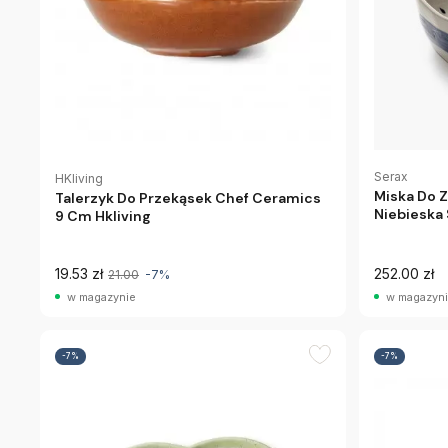
Serax
HKliving
Miska Do Z
Talerzyk Do Przekąsek Chef Ceramics
Niebieska
9 Cm Hkliving
19.53 zł
252.00 zł
21.00
-7%
w magazynie
w magazyn
-7%
-7%