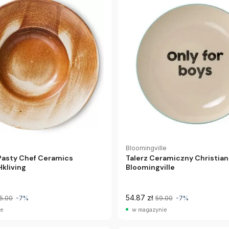
Bloomingville
 Pasty Chef Ceramics
Talerz Ceramiczny Christia
kliving
Bloomingville
54.87 zł
15.00
-7%
59.00
-7%
ie
w magazynie