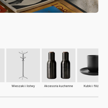
Wieszaki i listwy
Akcesoria kuchenne
Kubki i filiżanki