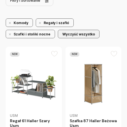
Filtry
i Sortowanie
Komody
Regały i szafki
Szafki i stoliki nocne
Wyczyść wszystko
NEW
NEW
USM
USM
Regał 61 Haller Szary
Szafka 87 Haller Beżowa
Usm
Usm