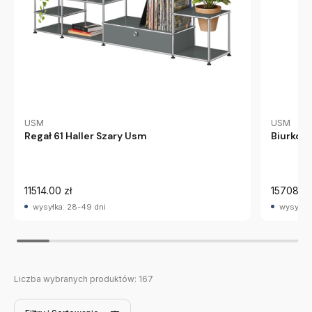
USM
USM
Biurko 
Regał 61 Haller Szary Usm
11514.00 zł
15708.00
wysyłka: 28-49 dni
wysyłka:
Liczba wybranych produktów:
167