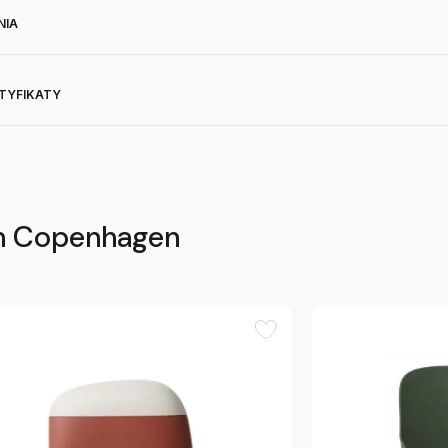
NIA
RTYFIKATY
n Copenhagen