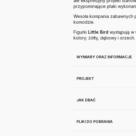
ale ekspresyjny projekt stanow
przypominające ptaki wykonane
Wesoła kompania zabawnych pta
komodzie.
Figurki
Little
Bird
występują w 6
kolory; żółty, dębowy i orzech.
WYMIARY ORAZ INFORMACJE
PROJEKT
JAK DBAĆ
PLIKI DO POBRANIA