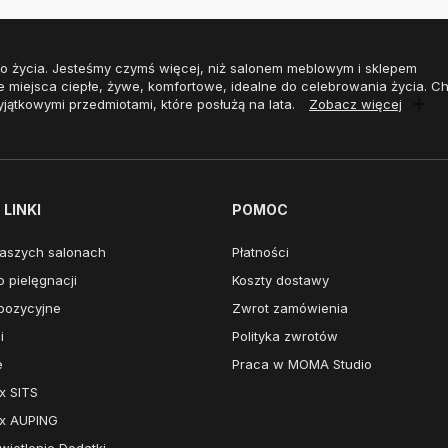
o życia. Jesteśmy czymś więcej, niż salonem meblowym i sklepem
e miejsca ciepłe, żywe, komfortowe, idealne do celebrowania życia. 
yjątkowymi przedmiotami, które posłużą na lata.
Zobacz więcej
LINKI
POMOC
aszych salonach
Płatności
 pielęgnacji
Koszty dostawy
pozycyjne
Zwrot zamówienia
i
Polityka zwrotów
e
Praca w MOMA Studio
x SITS
x AUPING