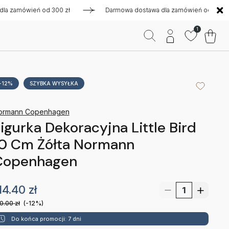
amówień od 300 zł
Darmowa dostawa dla zamówień od 300 zł
1
-12%
SZYBKA WYSYŁKA
ormann Copenhagen
igurka Dekoracyjna Little Bird
10 Cm Żółta Normann
Copenhagen
14.40
zł
0.00
zł
(-12%)
Do końca promocji: 7 dni