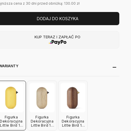
jniższa cena z 30 dni przed obniżką: 130.00 zł
DODAJ DO KOSZYKA
KUP TERAZ I ZAPŁAĆ PO
WARIANTY
Figurka
Figurka
Figurka
Dekoracyjna
Dekoracyjna
Dekoracyjna
Little Bird 10
Little Bird 10
Little Bird 10
Cm Żółta
Cm Dębowa
Cm Orzech