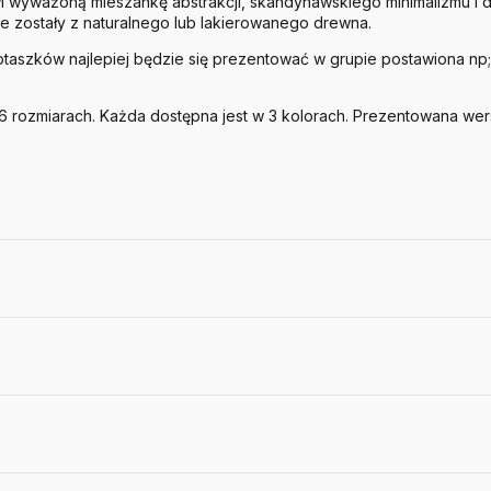
i wyważoną mieszankę abstrakcji, skandynawskiego minimalizmu i del
 zostały z naturalnego lub lakierowanego drewna.
szków najlepiej będzie się prezentować w grupie postawiona np; 
 rozmiarach. Każda dostępna jest w 3 kolorach. Prezentowana wers