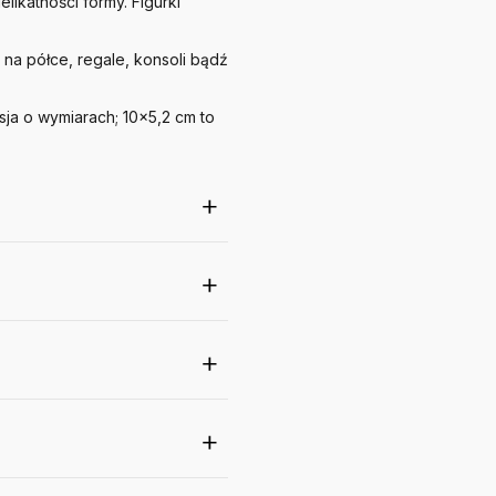
ikatności formy. Figurki
na półce, regale, konsoli bądź
ja o wymiarach; 10x5,2 cm to