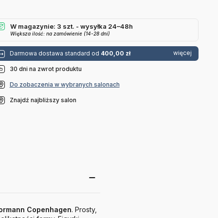
Normann
Normann
Normann
Copenhagen
Copenhagen
Copenhagen
W magazynie: 3 szt. - wysyłka 24–48h
Większa ilość: na zamówienie (14-28 dni)
więcej
Darmowa dostawa standard od
400,00 zł
30 dni na zwrot produktu
Do zobaczenia w wybranych salonach
Znajdź najbliższy salon
ormann
Copenhagen
. Prosty,