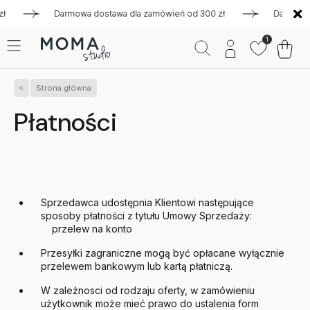
ł
Darmowa dostawa dla zamówień od 300 zł
Darmowa dos
1
Strona główna
Płatności
Sprzedawca udostępnia Klientowi następujące
sposoby płatności z tytułu Umowy Sprzedaży:
przelew na konto
Przesyłki zagraniczne mogą być opłacane wyłącznie
przelewem bankowym lub kartą płatniczą.
W zależnosci od rodzaju oferty, w zamówieniu
użytkownik może mieć prawo do ustalenia form