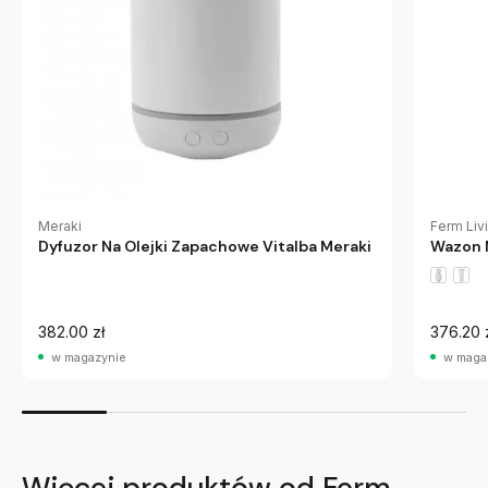
Meraki
Ferm Liv
Dyfuzor Na Olejki Zapachowe Vitalba Meraki
Wazon M
382.00 zł
376.20 
w magazynie
w maga
Więcej produktów od Ferm