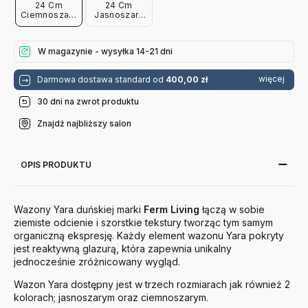
24 Cm
24 Cm
Ciemnoszary
Jasnoszary
Ferm Living
Ferm Living
W magazynie - wysyłka 14-21 dni
więcej
Darmowa dostawa standard od
400,00 zł
30 dni na zwrot produktu
Znajdź najbliższy salon
OPIS PRODUKTU
Wazony Yara duńskiej marki
Ferm
Living
łączą w sobie
ziemiste odcienie i szorstkie tekstury tworząc tym samym
organiczną ekspresję. Każdy element wazonu Yara pokryty
jest reaktywną glazurą, która zapewnia unikalny
jednocześnie zróżnicowany wygląd.
Wazon Yara dostępny jest w trzech rozmiarach jak również 2
kolorach; jasnoszarym oraz ciemnoszarym.