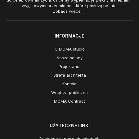
do celebrowania życia. Chcemy wypełniać je pięknymi meblami i
wyjątkowymi przedmiotami, które posłużą na lata.
Zobacz więcej
INFORMACJE
O MOMA studio
Nasze salony
Projektanci
Strefa architekta
Kontakt
Wnętrza publiczne
MOMA Contract
UŻYTECZNE LINKI
Dostępne w naszych salonach