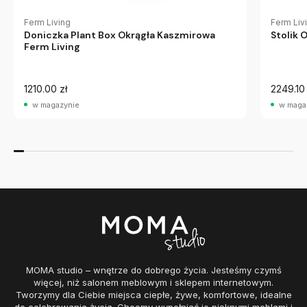
Ferm Living
Ferm Liv
Doniczka Plant Box Okrągła Kaszmirowa
Stolik 
Ferm Living
1210.00 zł
2249.10 
w magazynie
w maga
MOMA studio – wnętrze do dobrego życia. Jesteśmy czymś
więcej, niż salonem meblowym i sklepem internetowym.
Tworzymy dla Ciebie miejsca ciepłe, żywe, komfortowe, idealne