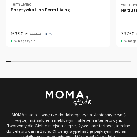
Ferm Living
Ferm Liv
Pozytywka Lion Ferm Living
Narzuta
153.90 zł
787.50 
171.00
-10%
w magazynie
w maga
MOMA studio – wnętrze do dobrego życia. Jesteśmy czymś
więcej, niż salonem meblowym i sklepem internetowym.
Tworzymy dla Ciebie miejsca ciepłe, żywe, komfortowe, idealne
do celebrowania życia. Chcemy wypełniać je pięknymi meblami i
wyjątkowymi przedmiotami, które posłużą na lata.