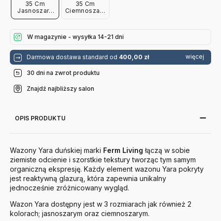
35 Cm
35 Cm
Jasnoszary
Ciemnoszary
Ferm Living
Ferm Living
W magazynie - wysyłka 14-21 dni
więcej
Darmowa dostawa standard od
400,00 zł
30 dni na zwrot produktu
Znajdź najbliższy salon
OPIS PRODUKTU
Wazony Yara duńskiej marki
Ferm
Living
łączą w sobie
ziemiste odcienie i szorstkie tekstury tworząc tym samym
organiczną ekspresję. Każdy element wazonu Yara pokryty
jest reaktywną glazurą, która zapewnia unikalny
jednocześnie zróżnicowany wygląd.
Wazon Yara dostępny jest w 3 rozmiarach jak również 2
kolorach; jasnoszarym oraz ciemnoszarym.