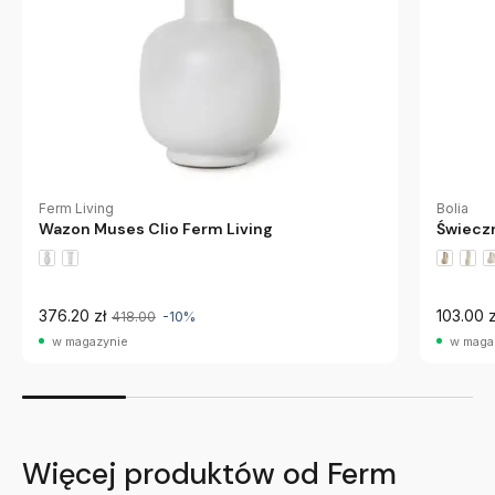
Ferm Living
Bolia
Wazon Muses Clio Ferm Living
Świeczn
376.20 zł
103.00 z
418.00
-10%
w magazynie
w maga
Więcej produktów od Ferm