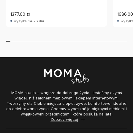
1377.00 zł
1686.00
wysyłka: 14-28 dni
wysyłka
MOMA studio – wnętrze do dobrego życia. Jesteśmy czymś
więcej, niż salonem meblowym i sklepem internetowym.
Tworzymy dla Ciebie miejsca ciepłe, żywe, komfortowe, idealne
do celebrowania życia. Chcemy wypełniać je pięknymi meblami i
wyjątkowymi przedmiotami, które posłużą na lata.
Zobacz więcej