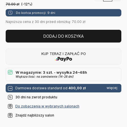
70.00
zł
(-12%)
Do końca promocji: 9 dni
Najniższa cena z 30 dni przed obniżką: 70.00 zł
DODAJ DO KOSZYKA
KUP TERAZ I ZAPŁAĆ PO
W magazynie: 3 szt. - wysyłka 24–48h
Większa ilość: na zamówienie (14-28 dni)
więcej
Darmowa dostawa standard od
400,00 zł
30 dni na zwrot produktu
Do zobaczenia w wybranych salonach
Znajdź najbliższy salon