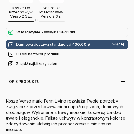
Kosze Do
Kosze Do
Przechowywania
Przechowywania
Verso 2 Szt.
Verso 2 Szt.
Beżowo-
Beżowo-
Białe Ferm
Brązowe
Living
Ferm Living
W magazynie - wysyłka 14-21 dni
więcej
Darmowa dostawa standard od
400,00 zł
30 dni na zwrot produktu
Znajdź najbliższy salon
OPIS PRODUKTU
Kosze Verso marki Ferm Living rozwiążą Twoje potrzeby
związane z przechowywaniem najróżniejszych, domowych
drobiazgów. Wykonane z trawy morskiej kosze są bardzo
trwałe i eleganckie. Faliste uchwyty w kontrastowym kolorze
zdecydowanie ułatwią ich przenoszenie z miejsca na
miejsce.