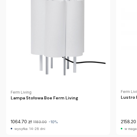
Ferm Liv
Ferm Living
Lustro
Lampa Stołowa Boe Ferm Living
1064.70 zł
2158.20 
1183.00
-10%
wysyłka: 14-28 dni
w maga