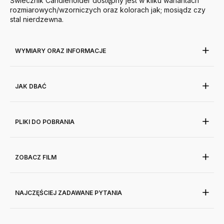
Świecznik Candleholder dostępny jest w kilku wariantach
rozmiarowych/wzorniczych oraz kolorach jak; mosiądz czy
stal nierdzewna.
WYMIARY ORAZ INFORMACJE
JAK DBAĆ
PLIKI DO POBRANIA
ZOBACZ FILM
NAJCZĘŚCIEJ ZADAWANE PYTANIA