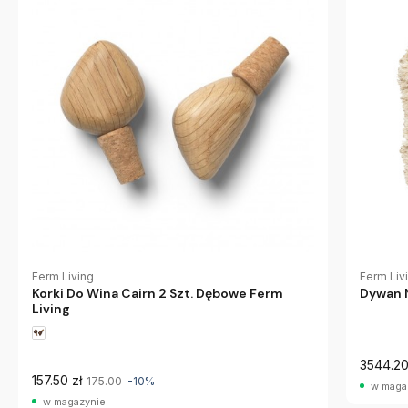
Ferm Living
Ferm Liv
Korki Do Wina Cairn 2 Szt. Dębowe Ferm
Dywan 
Living
3544.20
157.50 zł
175.00
-10%
w maga
w magazynie