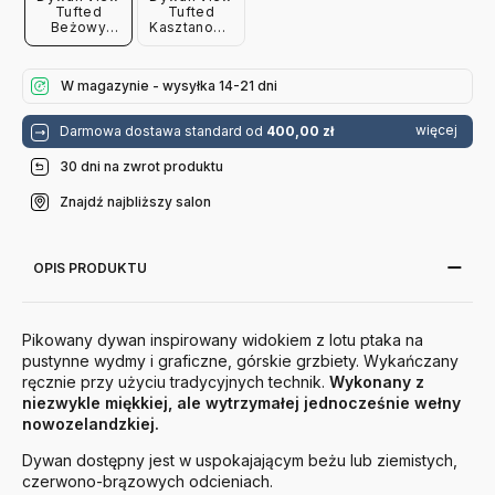
Tufted
Tufted
Beżowy
Kasztanowy
Ferm Living
Ferm Living
W magazynie - wysyłka 14-21 dni
więcej
Darmowa dostawa standard od
400,00 zł
30 dni na zwrot produktu
Znajdź najbliższy salon
OPIS PRODUKTU
Pikowany dywan inspirowany widokiem z lotu ptaka na
pustynne wydmy i graficzne, górskie grzbiety. Wykańczany
ręcznie przy użyciu tradycyjnych technik.
Wykonany z
niezwykle miękkiej, ale wytrzymałej jednocześnie wełny
nowozelandzkiej.
Dywan dostępny jest w uspokajającym beżu lub ziemistych,
czerwono-brązowych odcieniach.