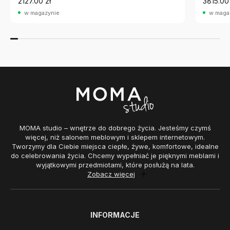
2127.00 zł
3815.00 
w magazynie
w maga
MOMA studio – wnętrze do dobrego życia. Jesteśmy czymś
więcej, niż salonem meblowym i sklepem internetowym.
Tworzymy dla Ciebie miejsca ciepłe, żywe, komfortowe, idealne
do celebrowania życia. Chcemy wypełniać je pięknymi meblami i
wyjątkowymi przedmiotami, które posłużą na lata.
Zobacz więcej
INFORMACJE