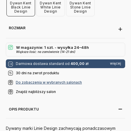
Dywan Kent
Dywan Kent
Dywan Kent
Black Linie
White Linie
Stone Linie
Design
Design
Design
ROZMIAR
W magazynie: 1 szt. - wysyłka 24–48h
Większa ilość: na zamówienie (14-21 dni)
więcej
Darmowa dostawa standard od
400,00 zł
30 dni na zwrot produktu
Do zobaczenia w wybranych salonach
Znajdź najbliższy salon
OPIS PRODUKTU
Dywany marki Linie Design zachwycają ponadczasowym