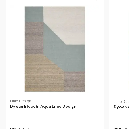
Linie Design
Linie De
Dywan Blocchi Aqua Linie Design
Dywan A