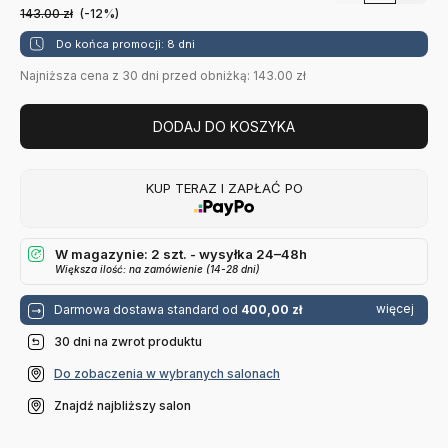
143.00
zł
(-12%)
Do końca promocji: 8 dni
Najniższa cena z 30 dni przed obniżką: 143.00 zł
DODAJ DO KOSZYKA
KUP TERAZ I ZAPŁAĆ PO
W magazynie: 2 szt. - wysyłka 24–48h
Większa ilość: na zamówienie (14-28 dni)
więcej
Darmowa dostawa standard od
400,00 zł
30 dni na zwrot produktu
Do zobaczenia w wybranych salonach
Znajdź najbliższy salon