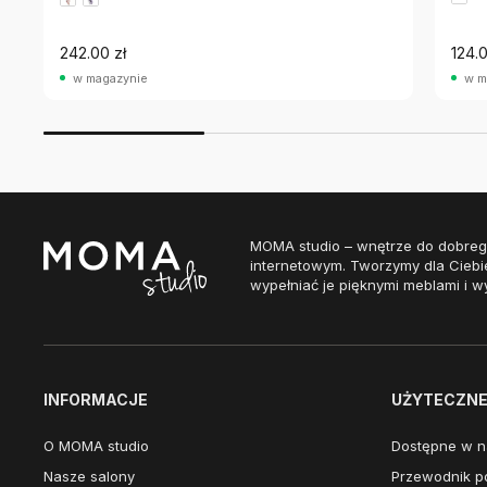
242.00 zł
124.0
w magazynie
w m
MOMA studio – wnętrze do dobreg
internetowym. Tworzymy dla Ciebi
wypełniać je pięknymi meblami i w
INFORMACJE
UŻYTECZNE 
O MOMA studio
Dostępne w n
Nasze salony
Przewodnik po