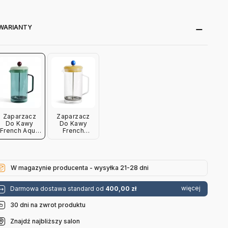
WARIANTY
Zaparzacz
Zaparzacz
Do Kawy
Do Kawy
French Aqua
French
Hay
Przezroczysty
Hay
W magazynie producenta - wysyłka 21-28 dni
więcej
Darmowa dostawa standard od
400,00 zł
30 dni na zwrot produktu
Znajdź najbliższy salon