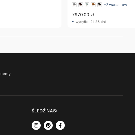
+2 wariantów
7970.00 zł
wysyłka: 21-28 dni
Chcemy
ŚLEDŹ NAS: