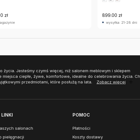
0 zł
899.00 zł
agazynie
wysyłka: 21-28 dni
o życia. Jesteśmy czymś więcej, niż salonem meblowym i sklepem
e miejsca ciepłe, żywe, komfortowe, idealne do celebrowania życia. 
yjątkowymi przedmiotami, które posłużą na lata.
Zobacz więcej
LINKI
POMOC
aszych salonach
Płatności
 pielęgnacji
Koszty dostawy