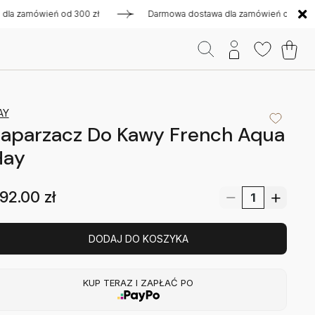
zamówień od 300 zł
Darmowa dostawa dla zamówień od 300 zł
AY
Zaparzacz Do Kawy French Aqua
Hay
92.00
zł
DODAJ DO KOSZYKA
KUP TERAZ I ZAPŁAĆ PO