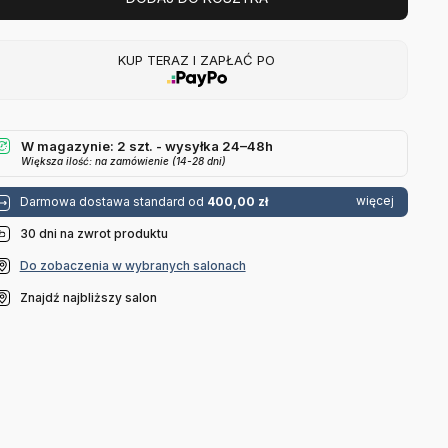
KUP TERAZ I ZAPŁAĆ PO
W magazynie: 2 szt. - wysyłka 24–48h
Większa ilość: na zamówienie (14-28 dni)
więcej
Darmowa dostawa standard od
400,00 zł
30 dni na zwrot produktu
Do zobaczenia w wybranych salonach
Znajdź najbliższy salon