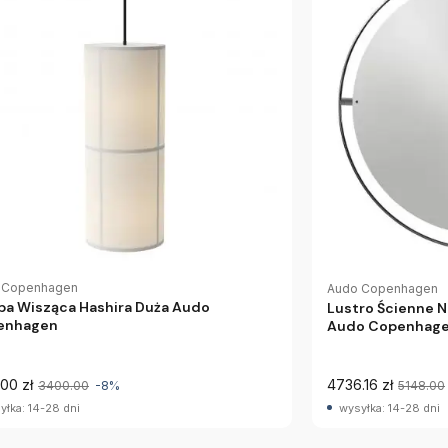
 Copenhagen
Audo Copenhagen
a Wisząca Hashira Duża Audo
Lustro Ścienne 
enhagen
Audo Copenhag
00 zł
4736.16 zł
3400.00
-8%
5148.00
yłka: 14-28 dni
wysyłka: 14-28 dni