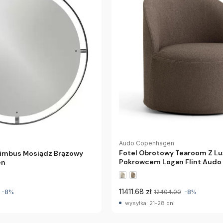
Audo Copenhagen
Fotel Obrotowy Tearoom Z L
Nimbus Mosiądz Brązowy
Pokrowcem Logan Flint Aud
en
11411.68 zł
-8%
12404.00
-8%
wysyłka: 21-28 dni