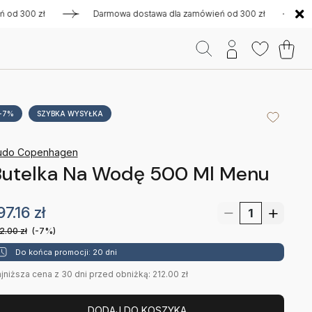
 300 zł
Darmowa dostawa dla zamówień od 300 zł
Darmo
-7%
SZYBKA WYSYŁKA
udo Copenhagen
Butelka Na Wodę 500 Ml Menu
97.16
zł
2.00
zł
(-7%)
Do końca promocji: 20 dni
jniższa cena z 30 dni przed obniżką: 212.00 zł
DODAJ DO KOSZYKA