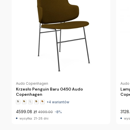
Audo Copenhagen
Audo
Krzesło Penguin Baru 0450 Audo
Lamp
Copenhagen
Cop
+4 wariantów
4599.08 zł
3128.
4999.00
-8%
wysyłka: 21-28 dni
wys