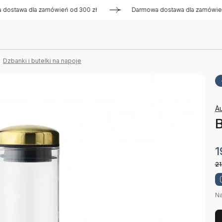
awa dla zamówień od 300 zł
Darmowa dostawa dla zamówień od
Dzbanki i butelki na napoje
A
1
21
Na