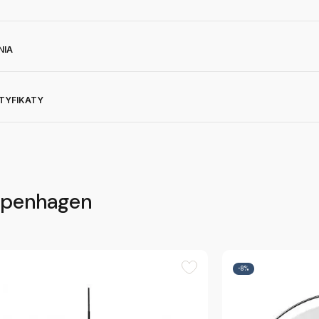
NIA
RTYFIKATY
openhagen
-8%