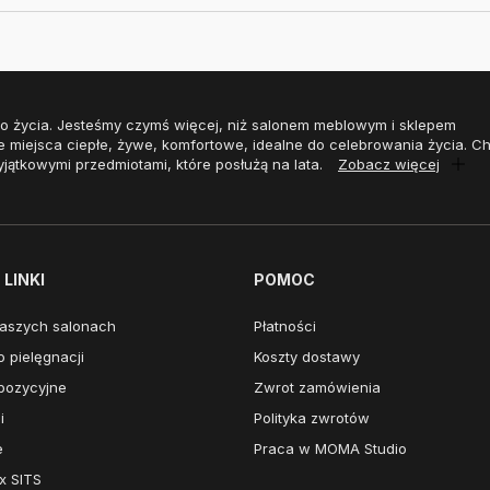
o życia. Jesteśmy czymś więcej, niż salonem meblowym i sklepem
e miejsca ciepłe, żywe, komfortowe, idealne do celebrowania życia. 
yjątkowymi przedmiotami, które posłużą na lata.
Zobacz więcej
LINKI
POMOC
aszych salonach
Płatności
 pielęgnacji
Koszty dostawy
pozycyjne
Zwrot zamówienia
i
Polityka zwrotów
e
Praca w MOMA Studio
x SITS