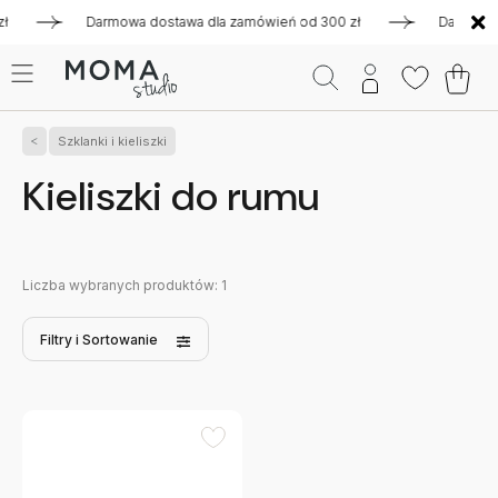
ł
Darmowa dostawa dla zamówień od 300 zł
Darmowa dos
Szklanki i kieliszki
Kieliszki do rumu
Liczba wybranych produktów:
1
Filtry
i Sortowanie