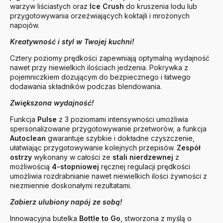
warzyw liściastych oraz
Ice Crush
do kruszenia lodu lub
przygotowywania orzeźwiających koktajli i mrożonych
napojów.
Kreatywność i styl w Twojej kuchni!
Cztery poziomy prędkości zapewniają optymalną wydajność
nawet przy niewielkich ilościach jedzenia. Pokrywka z
pojemniczkiem dozującym do bezpiecznego i łatwego
dodawania składników podczas blendowania.
Zwiększona wydajność!
Funkcja
Pulse
z 3 poziomami intensywności umożliwia
spersonalizowane przygotowywanie przetworów, a funkcja
Autoclean
gwarantuje szybkie i dokładne czyszczenie,
ułatwiając przygotowywanie kolejnych przepisów.
Zespół
ostrzy
wykonany w całości ze
stali nierdzewnej
z
możliwością
4-stopniowej
ręcznej regulacji prędkości
umożliwia rozdrabnianie nawet niewielkich ilości żywności z
niezmiennie doskonałymi rezultatami.
Zabierz ulubiony napój ze sobą!
Innowacyjna butelka
Bottle to Go
, stworzona z myślą o