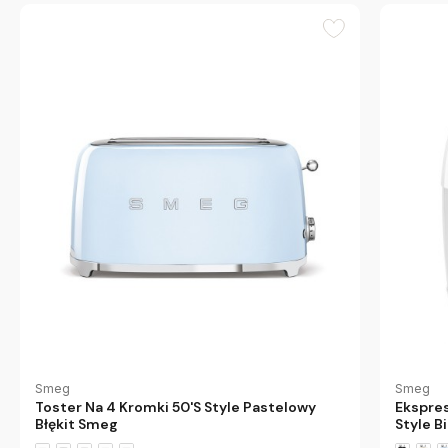
Smeg
Smeg
Toster Na 4 Kromki 50'S Style Pastelowy
Ekspres
Błękit Smeg
Style B