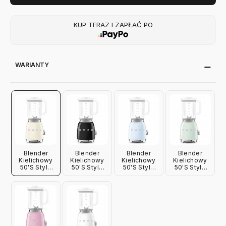
KUP TERAZ I ZAPŁAĆ PO
WARIANTY
Blender
Blender
Blender
Blender
Kielichowy
Kielichowy
Kielichowy
Kielichowy
50'S Style
50'S Style
50'S Style
50'S Style
Kremowy
Czarny
Pastelowy
Pastelowa
Smeg
Smeg
Błękit Smeg
Zieleń Smeg