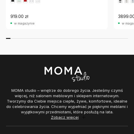
919.00 zł
3899.00
w magazynie
w maga
MOMA studio – wnętrze do dobrego życia. Jesteśmy czymś
więcej, niż salonem meblowym i sklepem internetowym.
Tworzymy dla Ciebie miejsca ciepłe, żywe, komfortowe, idealne
do celebrowania życia. Chcemy wypełniać je pięknymi meblami i
wyjątkowymi przedmiotami, które posłużą na lata.
Zobacz więcej