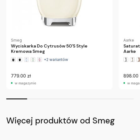
Smeg
Aarke
Wyciskarka Do Cytrusów 50'S Style
Satura
Kremowa Smeg
Aarke
+2 wariantów
779.00 zł
898.00 
w magazynie
w maga
Więcej produktów od Smeg