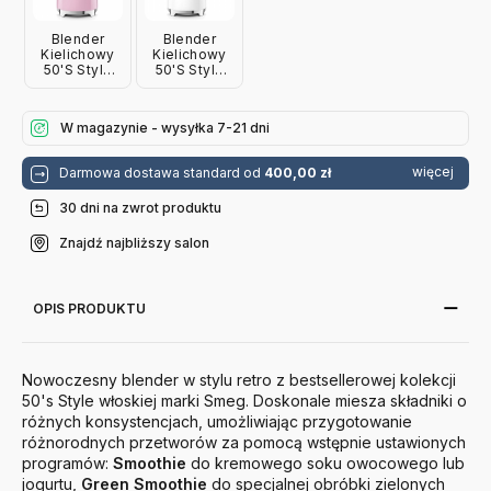
Blender
Blender
Kielichowy
Kielichowy
50'S Style
50'S Style
Pastelowy
Biały Smeg
Róż Smeg
W magazynie - wysyłka 7-21 dni
więcej
Darmowa dostawa standard od
400,00 zł
30 dni na zwrot produktu
Znajdź najbliższy salon
OPIS PRODUKTU
Nowoczesny blender w stylu retro z bestsellerowej kolekcji
50's Style włoskiej marki Smeg. Doskonale miesza składniki o
różnych konsystencjach, umożliwiając przygotowanie
różnorodnych przetworów za pomocą wstępnie ustawionych
programów:
Smoothie
do kremowego soku owocowego lub
jogurtu,
Green Smoothie
do specjalnej obróbki zielonych