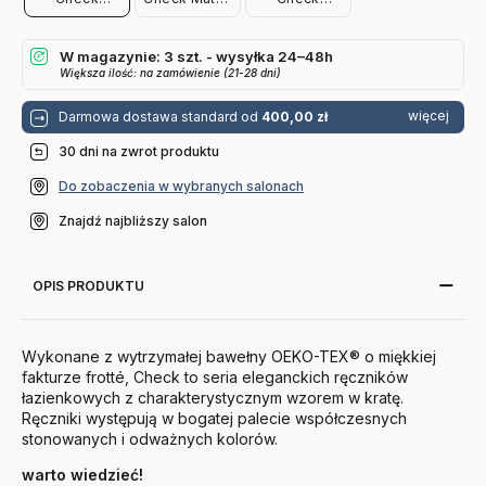
Różowy Hay
Hay
Lawendowy
Hay
W magazynie: 3 szt. - wysyłka 24–48h
Większa ilość: na zamówienie (21-28 dni)
więcej
Darmowa dostawa standard od
400,00 zł
30 dni na zwrot produktu
Do zobaczenia w wybranych salonach
Znajdź najbliższy salon
OPIS PRODUKTU
Wykonane z wytrzymałej bawełny OEKO-TEX® o miękkiej
fakturze frotté, Check to seria eleganckich ręczników
łazienkowych z charakterystycznym wzorem w kratę.
Ręczniki występują w bogatej palecie współczesnych
stonowanych i odważnych kolorów.
warto wiedzieć!