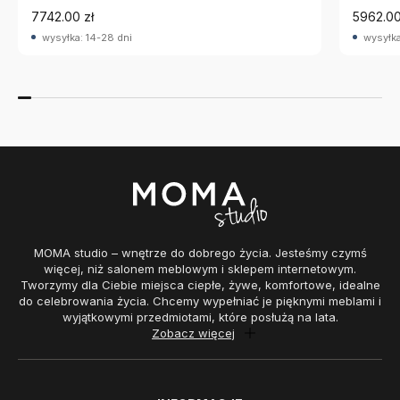
7742.00 zł
5962.00
wysyłka: 14-28 dni
wysyłka
MOMA studio – wnętrze do dobrego życia. Jesteśmy czymś
więcej, niż salonem meblowym i sklepem internetowym.
Tworzymy dla Ciebie miejsca ciepłe, żywe, komfortowe, idealne
do celebrowania życia. Chcemy wypełniać je pięknymi meblami i
wyjątkowymi przedmiotami, które posłużą na lata.
Zobacz więcej