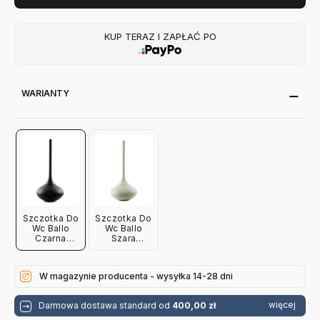
KUP TERAZ I ZAPŁAĆ PO
WARIANTY
Szczotka Do
Szczotka Do
Wc Ballo
Wc Ballo
Czarna
Szara
Normann
Normann
Copenhagen
Copenhagen
W magazynie producenta - wysyłka 14-28 dni
więcej
Darmowa dostawa standard od
400,00 zł