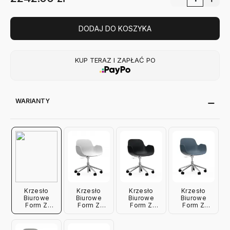
DODAJ DO KOSZYKA
KUP TERAZ I ZAPŁAĆ PO
WARIANTY
Krzesło
Krzesło
Krzesło
Krzesło
Biurowe
Biurowe
Biurowe
Biurowe
Form Z
Form Z
Form Z
Form Z
Podłokietnikami
Podłokietnikami
Podłokietnikami
Podłokietnikami
Aluminiowa
Aluminiowa
Aluminiowa
Aluminiowa
Podstawa
Podstawa
Podstawa
Podstawa