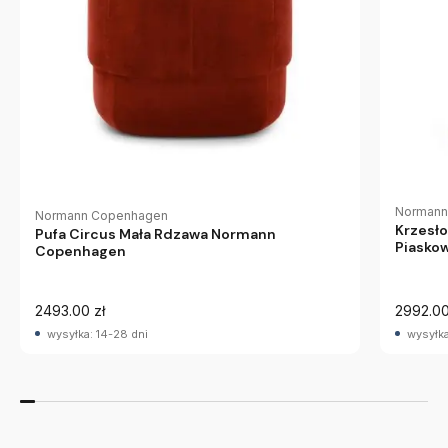
Normann
Normann Copenhagen
Krzesło
Pufa Circus Mała Rdzawa Normann
Piasko
Copenhagen
2493.00 zł
2992.00
wysyłka: 14-28 dni
wysyłka