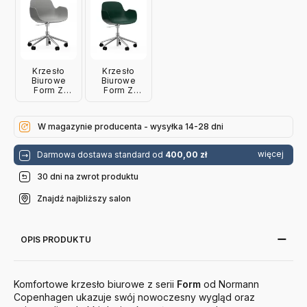
Czerwone
Białe
Czarne
Niebieskie
Normann
Normann
Normann
Normann
Cope
Copenhagen
Copenhagen
Copenhagen
Krzesło
Krzesło
Biurowe
Biurowe
Form Z
Form Z
Podłokietnikami
Podłokietnikami
Aluminiowa
Aluminiowa
Podstawa
Podstawa
W magazynie producenta - wysyłka 14-28 dni
Szare
Zielone
Normann
Normann
Copenhagen
Copenhagen
więcej
Darmowa dostawa standard od
400,00 zł
30 dni na zwrot produktu
Znajdź najbliższy salon
OPIS PRODUKTU
Komfortowe krzesło biurowe z serii
Form
od Normann
Copenhagen ukazuje swój nowoczesny wygląd oraz