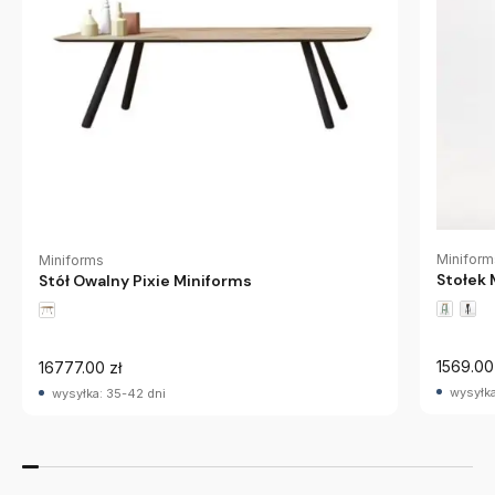
Miniform
Miniforms
Stołek 
Stół Owalny Pixie Miniforms
1569.00
16777.00 zł
wysyłka
wysyłka: 35-42 dni