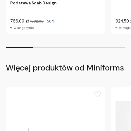
Podstawa Scab Design
766.00 zł
924.50 
1532.00
-50%
w magazynie
w maga
Więcej produktów od Miniforms