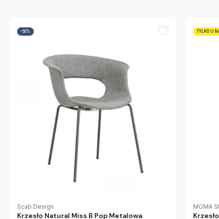
-50%
TYLKO U N
Scab Design
MOMA St
Krzesło Natural Miss B Pop Metalowa
Krzesło