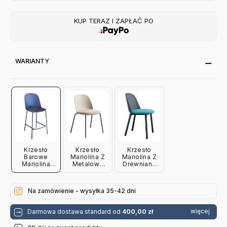
KUP TERAZ I ZAPŁAĆ PO
WARIANTY
Krzesło
Krzesło
Krzesło
Barowe
Mariolina Z
Mariolina Z
Mariolina
Metalową
Drewnianą
Miniforms
Podstawą
Podstawą
Miniforms
Miniforms
Na zamówienie - wysyłka 35-42 dni
więcej
Darmowa dostawa standard od
400,00 zł