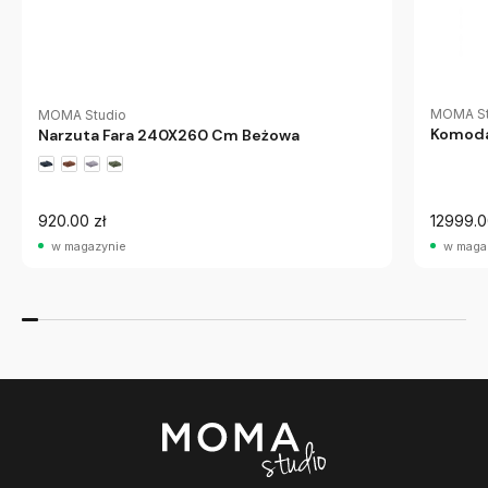
MOMA St
MOMA Studio
Komoda
Narzuta Fara 240X260 Cm Beżowa
920.00 zł
12999.0
w magazynie
w maga