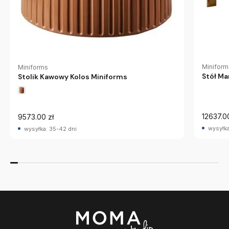
Miniform
Miniforms
Stół Ma
Stolik Kawowy Kolos Miniforms
12637.0
9573.00 zł
wysyłka
wysyłka: 35-42 dni