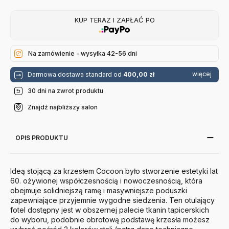
KUP TERAZ I ZAPŁAĆ PO
Na zamówienie - wysyłka 42-56 dni
więcej
Darmowa dostawa standard od
400,00 zł
30 dni na zwrot produktu
Znajdź najbliższy salon
OPIS PRODUKTU
Ideą stojącą za krzesłem Cocoon było stworzenie estetyki lat
60. ożywionej współczesnością i nowoczesnością, która
obejmuje solidniejszą ramę i masywniejsze poduszki
zapewniające przyjemnie wygodne siedzenia.
Ten o
tulający
fotel dostępny jest w obszernej palecie tkanin tapicerskich
do wyboru, podobnie obrotową podstawę krzesła możesz