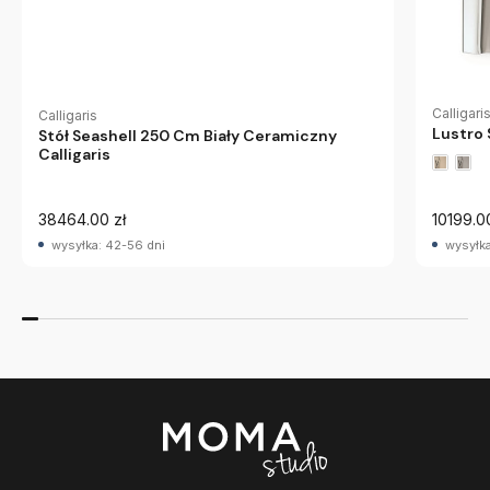
Calligari
Calligaris
Lustro 
Stół Seashell 250 Cm Biały Ceramiczny
Calligaris
38464.00 zł
10199.0
wysyłka: 42-56 dni
wysyłka