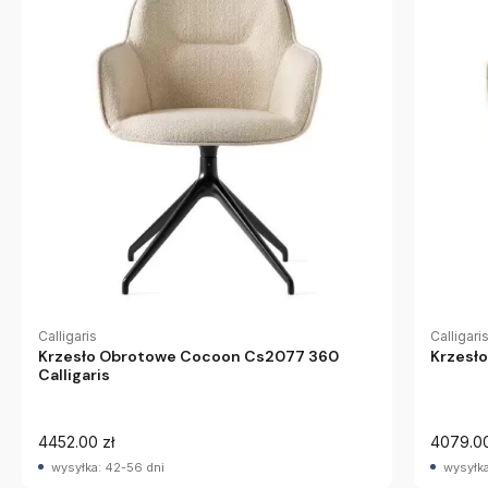
Calligaris
Calligari
Krzesło Obrotowe Cocoon Cs2077 360
Krzesło
Calligaris
4452.00 zł
4079.00
wysyłka: 42-56 dni
wysyłka