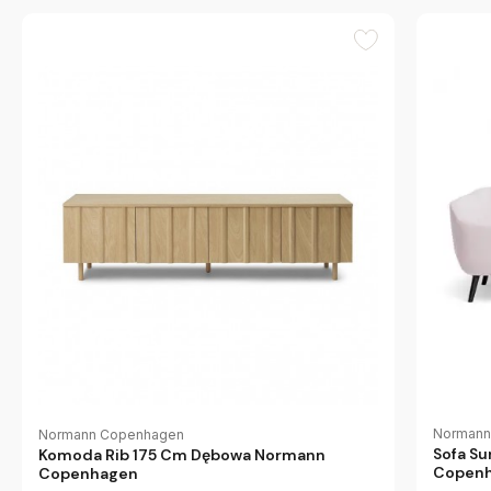
Normann
Normann Copenhagen
Sofa S
Komoda Rib 175 Cm Dębowa Normann
Copen
Copenhagen