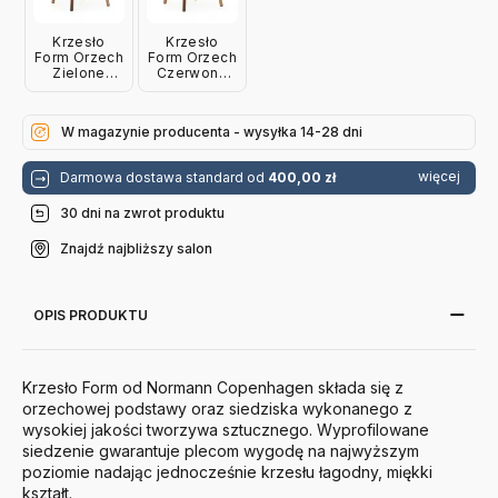
Krzesło
Krzesło
Form Orzech
Form Orzech
Zielone
Czerwone
Normann
Normann
Copenhagen
Copenhagen
W magazynie producenta - wysyłka 14-28 dni
więcej
Darmowa dostawa standard od
400,00 zł
30 dni na zwrot produktu
Znajdź najbliższy salon
OPIS PRODUKTU
Krzesło Form od Normann Copenhagen składa się z
orzechowej podstawy oraz siedziska wykonanego z
wysokiej jakości tworzywa sztucznego. Wyprofilowane
siedzenie gwarantuje plecom wygodę na najwyższym
poziomie nadając jednocześnie krzesłu łagodny, miękki
kształt.