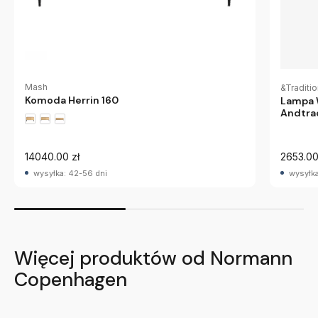
Mash
&Traditi
Komoda Herrin 160
Lampa 
Andtra
14040.00 zł
2653.00
wysyłka: 42-56 dni
wysyłka
Więcej produktów od Normann
Copenhagen