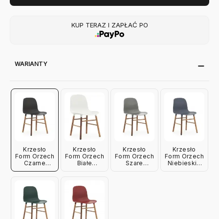
KUP TERAZ I ZAPŁAĆ PO
WARIANTY
Krzesło
Krzesło
Krzesło
Krzesło
Form Orzech
Form Orzech
Form Orzech
Form Orzech
Czarne
Białe
Szare
Niebieskie
Normann
Normann
Normann
Normann
Copenhagen
Copenhagen
Copenhagen
Copenhagen