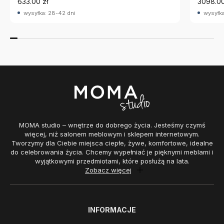
633.00 zł
3098.00
wysyłka: 28-42 dni
wysyłka
MOMA studio – wnętrze do dobrego życia. Jesteśmy czymś
więcej, niż salonem meblowym i sklepem internetowym.
Tworzymy dla Ciebie miejsca ciepłe, żywe, komfortowe, idealne
do celebrowania życia. Chcemy wypełniać je pięknymi meblami i
wyjątkowymi przedmiotami, które posłużą na lata.
Zobacz więcej
INFORMACJE