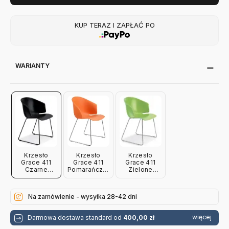
KUP TERAZ I ZAPŁAĆ PO
WARIANTY
Krzesło
Krzesło
Krzesło
Grace 411
Grace 411
Grace 411
Czarne
Pomarańczowe
Zielone
Pedrali
Pedrali
Pedrali
Na zamówienie - wysyłka 28-42 dni
więcej
Darmowa dostawa standard od
400,00 zł