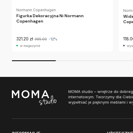
Normann Copenhagen
Norm
Figurka Dekoracyjna Ni Normann
Wide
Copenhagen
Cop
321.20 zł
118.0
365.00
-12%
w magazynie
wys
MOMA studio – wnętrze do dobreg
internetowym. Tworzymy dla Ciebi
wypełniać je pięknymi meblami i w