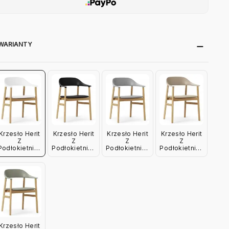
WARIANTY
Krzesło Herit
Krzesło Herit
Krzesło Herit
Krzesło Herit
Z
Z
Z
Z
Podłokietnikami
Podłokietnikami
Podłokietnikami
Podłokietnikami
Jasny Dąb
Jasny Dąb
Jasny Dąb
Jasny Dąb
Skórzane
Skórzane
Skórzane
Skórzane
Białe
Czarne
Szare
Piaskowe
Normann
Normann
Normann
Normann
Copenhagen
Copenhagen
Copenhagen
Copenhagen
Krzesło Herit