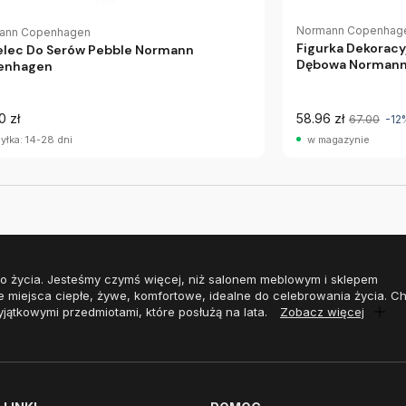
Normann Copenhag
ann Copenhagen
Figurka Dekoracyj
lec Do Serów Pebble Normann
Dębowa Norman
enhagen
0 zł
58.96 zł
67.00
-12
yłka: 14-28 dni
w magazynie
o życia. Jesteśmy czymś więcej, niż salonem meblowym i sklepem
e miejsca ciepłe, żywe, komfortowe, idealne do celebrowania życia. 
yjątkowymi przedmiotami, które posłużą na lata.
Zobacz więcej