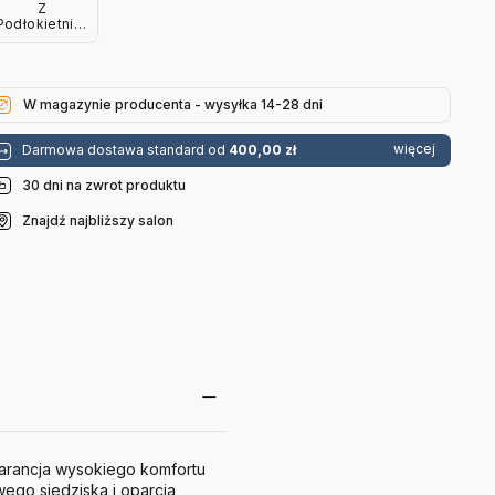
Z
Podłokietnikami
Jasny Dąb
Skórzane
Zielone
Normann
Copenhagen
W magazynie producenta - wysyłka 14-28 dni
więcej
Darmowa dostawa standard od
400,00 zł
30 dni na zwrot produktu
Znajdź najbliższy salon
arancja wysokiego komfortu
ego siedziska i oparcia