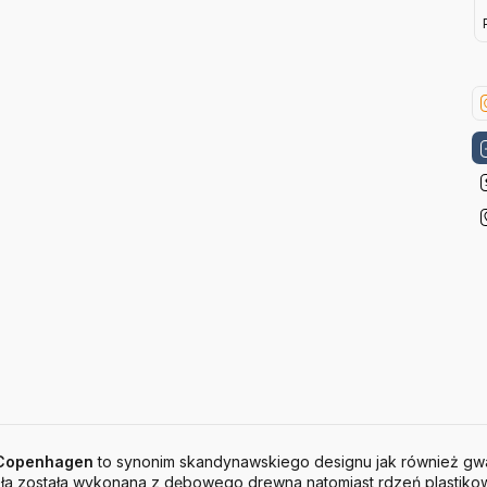
Copenhagen
to synonim skandynawskiego designu jak również gw
sła została wykonana z dębowego drewna natomiast rdzeń plastikow