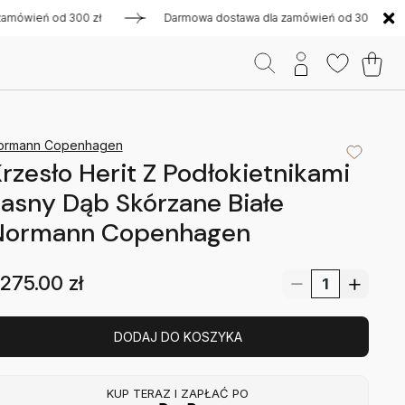
ień od 300 zł
Darmowa dostawa dla zamówień od 300 zł
ormann Copenhagen
rzesło Herit Z Podłokietnikami
asny Dąb Skórzane Białe
Normann Copenhagen
275.00
zł
DODAJ DO KOSZYKA
KUP TERAZ I ZAPŁAĆ PO