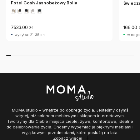
Fotel Cosh Jasnobeżowy Bolia
Świeczn
7533.00 zł
166.00 z
wysyłka: 21-35 dni
w maga
MOMA studio – wnętrze do dobrego życia. Jesteśmy czymś
więcej, niż salonem meblowym i sklepem internetowym.
Tworzymy dla Ciebie miejsca ciepłe, żywe, komfortowe, idealne
do celebrowania życia. Chcemy wypełniać je pięknymi meblami i
wyjątkowymi przedmiotami, które posłużą na lata.
Zobacz więcej