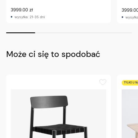
3999.00 zł
3999.00
wysyłka: 21-35 dni
wysyłka
Może ci się to spodobać
TYLKO U N