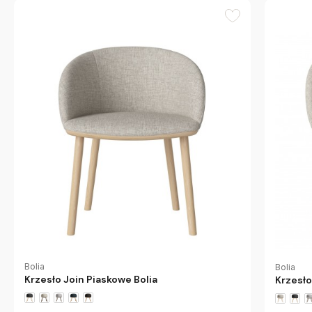
Bolia
Bolia
Krzesło Join Piaskowe Bolia
Krzesło