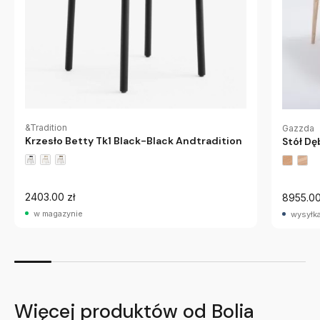
&Tradition
Gazzda
Krzesło Betty Tk1 Black-Black Andtradition
Stół D
2403.00 zł
8955.00
w magazynie
wysyłka
Więcej produktów od Bolia