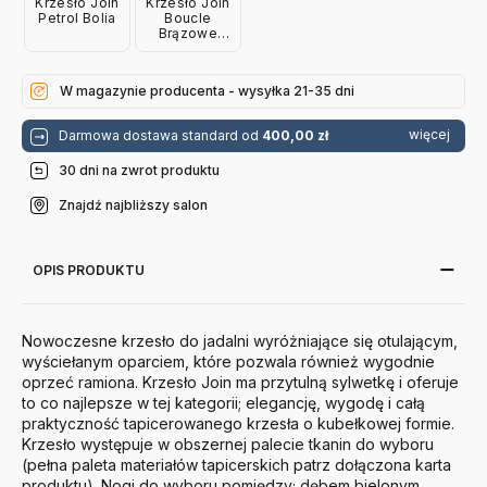
Krzesło Join
Krzesło Join
Petrol Bolia
Boucle
Brązowe
Bolia
W magazynie producenta - wysyłka 21-35 dni
więcej
Darmowa dostawa standard od
400,00 zł
30 dni na zwrot produktu
Znajdź najbliższy salon
OPIS PRODUKTU
Nowoczesne krzesło do jadalni wyróżniające się otulającym,
wyściełanym oparciem, które pozwala również wygodnie
oprzeć ramiona. Krzesło Join ma przytulną sylwetkę i oferuje
to co najlepsze w tej kategorii; elegancję, wygodę i całą
praktyczność tapicerowanego krzesła o kubełkowej formie.
Krzesło występuje w obszernej palecie tkanin do wyboru
(pełna paleta materiałów tapicerskich patrz dołączona karta
produktu). Nogi do wyboru pomiędzy; dębem bielonym,