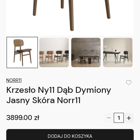
NORR11
Krzesło Ny11 Dąb Dymiony
Jasny Skóra Norr11
3899.00
zł
DODAJ DO KOSZYKA