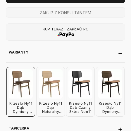
ZAKUP Z KONSULTANTEM
KUP TERAZ I ZAPŁAĆ PO
WARIANTY
Krzesło Ny11
Krzesło Ny11
Krzesło Ny11
Krzesło Ny11
Dąb
Dąb
Dąb Czarny
Dąb
Dymiony
Naturalny
Skóra Norr11
Dymiony
Jasny Skóra
Skóra Norr11
Ciemny
Norr11
Skóra Norr11
TAPICERKA