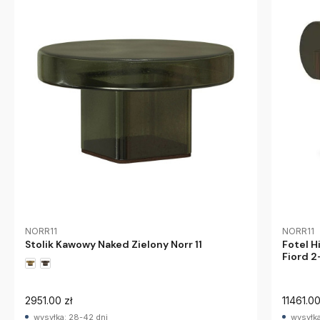
NORR11
NORR11
Stolik Kawowy Naked Zielony Norr 11
Fotel H
Fiord 2
2951.00 zł
11461.00
wysyłka: 28-42 dni
wysyłka