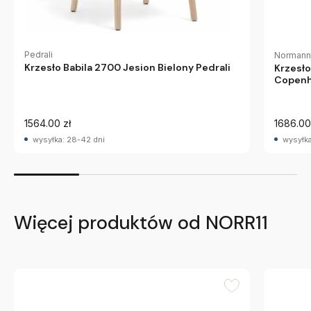
Pedrali
Normann
Krzesło Babila 2700 Jesion Bielony Pedrali
Krzesł
Copen
1564.00 zł
1686.00
wysyłka: 28-42 dni
wysyłka
Więcej produktów od NORR11