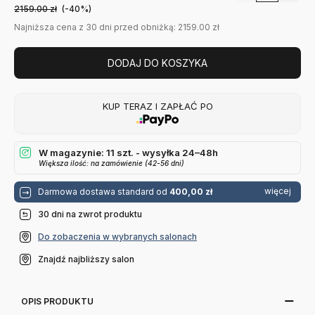
2159.00
zł
(-40%)
Najniższa cena z 30 dni przed obniżką: 2159.00 zł
DODAJ DO KOSZYKA
KUP TERAZ I ZAPŁAĆ PO
W magazynie: 11 szt. - wysyłka 24–48h
Większa ilość: na zamówienie (42-56 dni)
więcej
Darmowa dostawa standard od
400,00 zł
30 dni na zwrot produktu
Do zobaczenia w wybranych salonach
Znajdź najbliższy salon
OPIS PRODUKTU