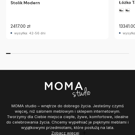
Łóżko 
Stolik Modern
2417.00 zł
13341.00
wysyłka: 42-56 dni
wysyłka
MOMA studio – wnętrze do dobrego życia. Jesteśmy czymś
więcej, niż salonem meblowym i sklepem internetowym.
Tworzymy dla Ciebie miejsca ciepłe, żywe, komfortowe, idealne
do celebrowania życia. Chcemy wypełniać je pięknymi meblami i
wyjątkowymi przedmiotami, które posłużą na lata.
Zobacz więcej