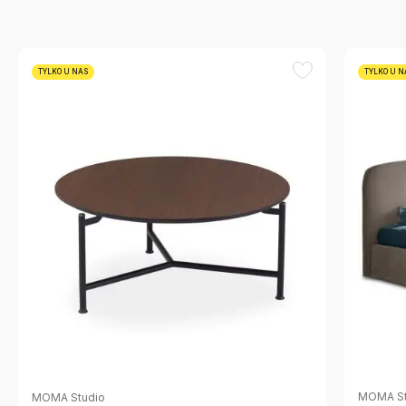
TYLKO U NAS
TYLKO U N
MOMA St
MOMA Studio