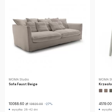
MOMA Studio
MOMA St
Sofa Faust Beige
Krzesło
10088.60 zł
4519.00
13820.00
-27%
wysyłka: 28-42 dni
wysyłka