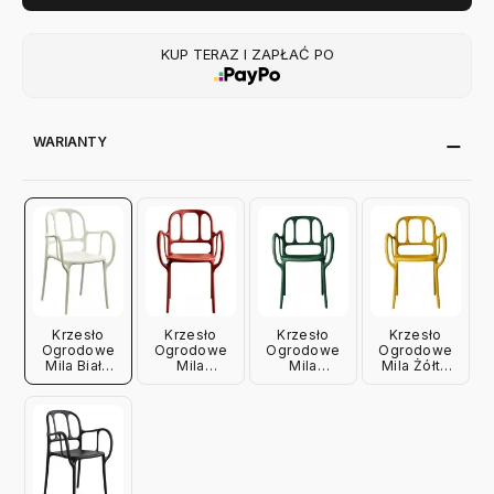
KUP TERAZ I ZAPŁAĆ PO
WARIANTY
Krzesło
Krzesło
Krzesło
Krzesło
Ogrodowe
Ogrodowe
Ogrodowe
Ogrodowe
Mila Białe
Mila
Mila
Mila Żółte
Magis
Czerwone
Ciemnozielone
Magis
Magis
Magis