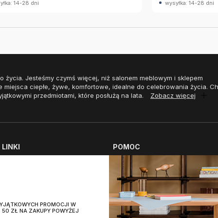
yłka: 14-28 dni
wysyłka: 14-28 dni
o życia. Jesteśmy czymś więcej, niż salonem meblowym i sklepem
e miejsca ciepłe, żywe, komfortowe, idealne do celebrowania życia. 
yjątkowymi przedmiotami, które posłużą na lata.
Zobacz więcej
LINKI
POMOC
aszych salonach
Płatności
 pielęgnacji
Koszty dostawy
pozycyjne
Zwrot zamówienia
 WYJĄTKOWYCH PROMOCJI W
i
Polityka zwrotów
 50 ZŁ NA ZAKUPY POWYŻEJ