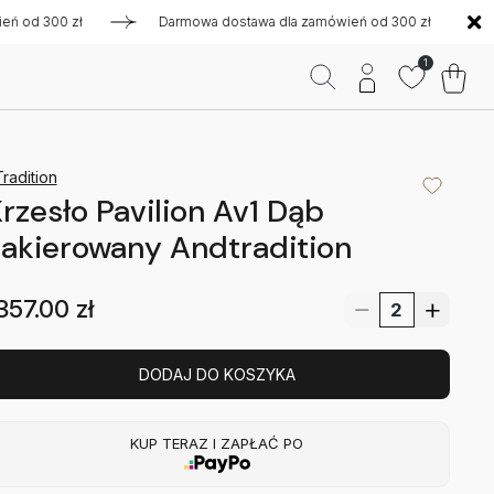
d 300 zł
Darmowa dostawa dla zamówień od 300 zł
Darm
1
radition
rzesło Pavilion Av1 Dąb
akierowany Andtradition
357.00
zł
DODAJ DO KOSZYKA
KUP TERAZ I ZAPŁAĆ PO