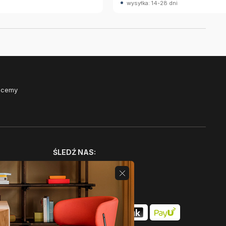
wysyłka: 14-28 dni
Chcemy
ŚLEDŹ NAS: