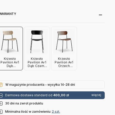
WARIANTY
Krzesło
Krzesło
Krzesło
Pavilion Av1
Pavilion Av1
Pavilion Av1
Dąb
Dąb Czarny
Orzech
Lakierowany
Andtradition
Lakierowany
Andtradition
Andtradition
W magazynie producenta - wysyłka 14-28 dni
więcej
Darmowa dostawa standard od
400,00 zł
30 dni na zwrot produktu
Minimalna ilość w zamówieniu:
2 szt.