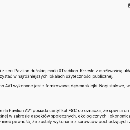
z serii Pavilion duńskiej marki &Tradition. Krzesło z możliwością u
ystać w najróżniejszych lokalach użyteczności publicznej.
ion AV1 wykonane jest z fornirowanej dębem sklejki. Nogi stalowe, 
sła Pavilion AV1 posiada certyfikat
FSC
co oznacza, że spełnia on
eśnej w zakresie aspektów społecznych, ekologicznych i ekonomi
 mieć pewność, że zostały wykonane z surowców pochodzących z