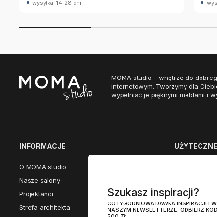
wysyłka: 14-28 dni
wys
MOMA studio – wnętrze do dobreg
internetowym. Tworzymy dla Ciebi
wypełniać je pięknymi meblami i w
INFORMACJE
UŻYTECZNE 
O MOMA studio
Dostępne w n
Nasze salony
Przewodnik po
Szukasz inspiracji?
Projektanci
Promocje eks
COTYGODNIOWA DAWKA INSPIRACJI I
Strefa architekta
Nasze katalog
NASZYM NEWSLETTERZE. ODBIERZ KOD
500 ZŁ