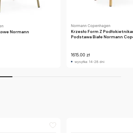
Normann Copenhagen
en
Krzesło Form Z Podłokietnik
skowe Normann
Podstawa Białe Normann Co
1615.00 zł
wysyłka: 14-28 dni