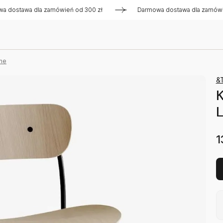
awa dla zamówień od 300 zł
Darmowa dostawa dla zamówień o
ne
&T
K
L
1