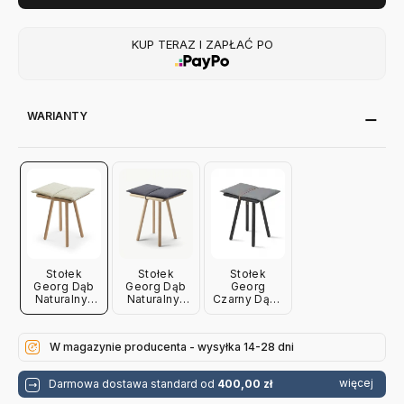
KUP TERAZ I ZAPŁAĆ PO
WARIANTY
Stołek
Stołek
Stołek
Georg Dąb
Georg Dąb
Georg
Naturalny-
Naturalny-
Czarny Dąb-
Lniana
Wełniana
Wełniana
Poduszka
Poduszka
Poduszka
Skagerak
Skagerak
Skagerak
W magazynie producenta - wysyłka 14-28 dni
więcej
Darmowa dostawa standard od
400,00 zł