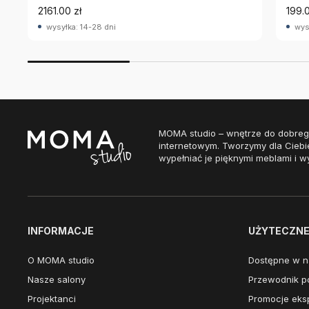
2161.00 zł
199.0
wysyłka: 14-28 dni
wys
MOMA studio – wnętrze do dobreg
internetowym. Tworzymy dla Ciebi
wypełniać je pięknymi meblami i w
INFORMACJE
UŻYTECZNE 
O MOMA studio
Dostępne w n
Nasze salony
Przewodnik po
Projektanci
Promocje eks