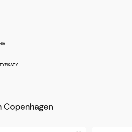
NIA
RTYFIKATY
n Copenhagen