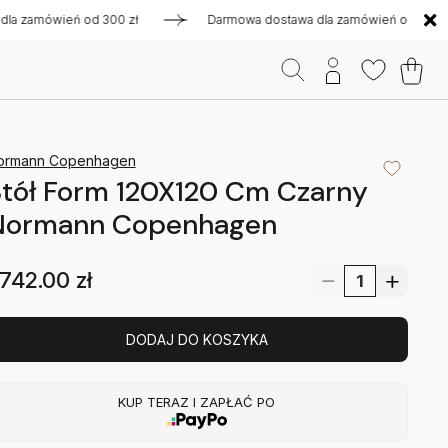
zamówień od 300 zł
Darmowa dostawa dla zamówień od 300 zł
ormann Copenhagen
tół Form 120X120 Cm Czarny
Normann Copenhagen
742.00
zł
DODAJ DO KOSZYKA
KUP TERAZ I ZAPŁAĆ PO