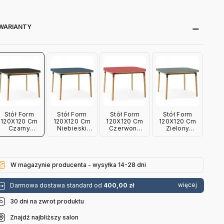
WARIANTY
Stół Form
Stół Form
Stół Form
Stół Form
120X120 Cm
120X120 Cm
120X120 Cm
120X120 Cm
Czarny
Niebieski
Czerwony
Zielony
Normann
Normann
Normann
Normann
Copenhagen
Copenhagen
Copenhagen
Copenhagen
W magazynie producenta - wysyłka 14-28 dni
więcej
Darmowa dostawa standard od
400,00 zł
30 dni na zwrot produktu
Znajdź najbliższy salon