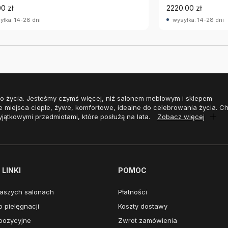
0 zł
2220.00 zł
yłka: 14-28 dni
wysyłka: 14-28 dni
o życia. Jesteśmy czymś więcej, niż salonem meblowym i sklepem
e miejsca ciepłe, żywe, komfortowe, idealne do celebrowania życia. 
yjątkowymi przedmiotami, które posłużą na lata.
Zobacz więcej
LINKI
POMOC
aszych salonach
Płatności
 pielęgnacji
Koszty dostawy
pozycyjne
Zwrot zamówienia