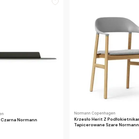
Normann Copenhagen
en
Krzesło Herit Z Podłokietnik
m Czarna Normann
Tapicerowane Szare Norman