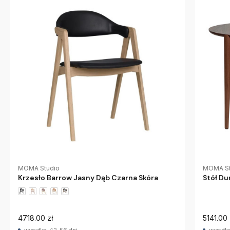
MOMA Studio
MOMA St
Krzesło Barrow Jasny Dąb Czarna Skóra
Stół D
4718.00 zł
5141.00 