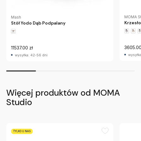
MOMA St
Mash
Krzesło
Stół Yodo Dąb Podpalany
3605.00
11537.00 zł
wysyłka
wysyłka: 42-56 dni
Więcej produktów od MOMA
Studio
TYLKO U NAS