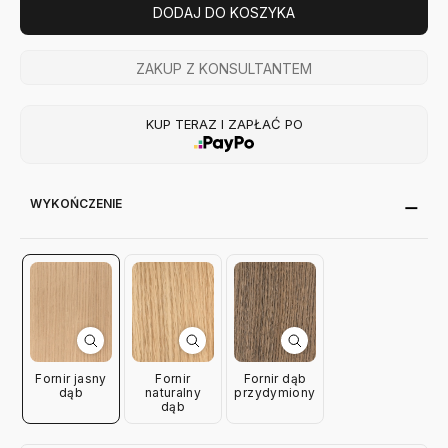
DODAJ DO KOSZYKA
ZAKUP Z KONSULTANTEM
KUP TERAZ I ZAPŁAĆ PO
WYKOŃCZENIE
Fornir jasny
Fornir
Fornir dąb
dąb
naturalny
przydymiony
dąb