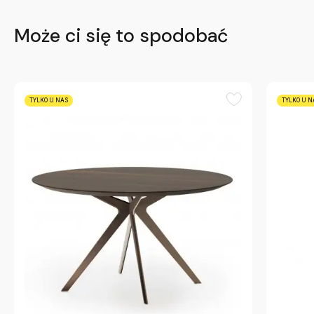
Może ci się to spodobać
TYLKO U NAS
TYLKO U N