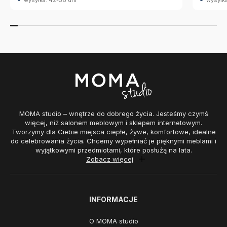
wysyłka: 42-56 dni
wysyłka
MOMA studio – wnętrze do dobrego życia. Jesteśmy czymś
więcej, niż salonem meblowym i sklepem internetowym.
Tworzymy dla Ciebie miejsca ciepłe, żywe, komfortowe, idealne
do celebrowania życia. Chcemy wypełniać je pięknymi meblami i
wyjątkowymi przedmiotami, które posłużą na lata.
Zobacz więcej
INFORMACJE
O MOMA studio