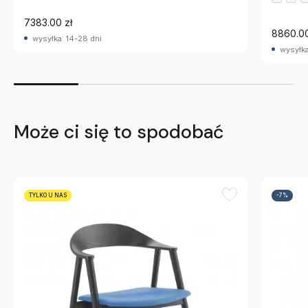
7383.00 zł
8860.00
wysyłka: 14-28 dni
wysyłka
Może ci się to spodobać
TYLKO U NAS
-7%