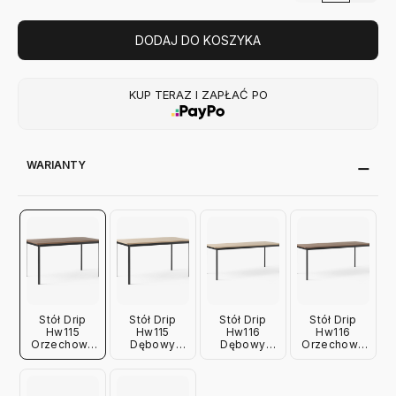
DODAJ DO KOSZYKA
KUP TERAZ I ZAPŁAĆ PO
WARIANTY
Stół Drip
Stół Drip
Stół Drip
Stół Drip
Hw115
Hw115
Hw116
Hw116
Orzechowy
Dębowy
Dębowy
Orzechowy
Czarna
Czarna
Czarna
Czarna
Podstawa
Podstawa
Podstawa
Podstawa
Andtradition
Andtradition
Andtradition
Andtradition