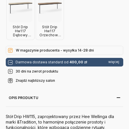
Stół Drip
Stół Drip
Hw117
Hw117
Dębowy
Orzechowy
Czarna
Czarna
Podstawa
Podstawa
Andtradition
Andtradition
W magazynie producenta - wysyłka 14-28 dni
więcej
Darmowa dostawa standard od
400,00 zł
30 dni na zwrot produktu
Znajdź najbliższy salon
OPIS PRODUKTU
Stół Drip HW115, zaprojektowany przez Hee Wellinga dla
marki &Tradition, to harmonijne połączenie prostoty i
funkcjonalności, które wzbogaca codzienne rytuały.