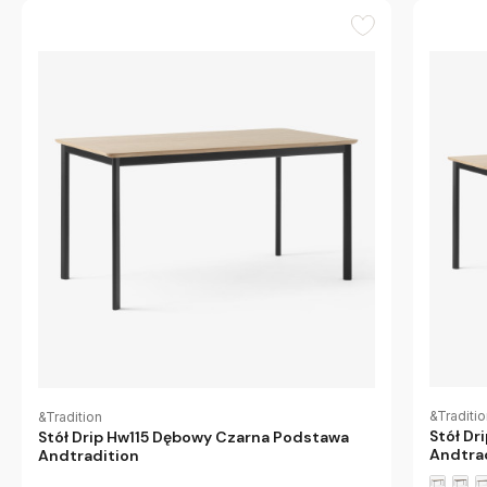
&Traditi
&Tradition
Stół Dr
Stół Drip Hw115 Dębowy Czarna Podstawa
Andtra
Andtradition