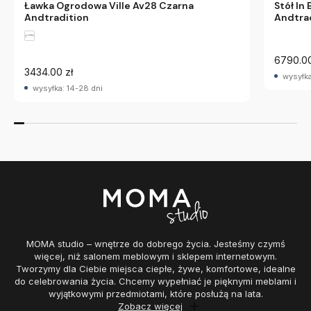
Ławka Ogrodowa Ville Av28 Czarna
Stół In
Andtradition
Andtra
6790.00
3434.00 zł
wysyłka
wysyłka: 14-28 dni
MOMA studio – wnętrze do dobrego życia. Jesteśmy czymś
więcej, niż salonem meblowym i sklepem internetowym.
Tworzymy dla Ciebie miejsca ciepłe, żywe, komfortowe, idealne
do celebrowania życia. Chcemy wypełniać je pięknymi meblami i
wyjątkowymi przedmiotami, które posłużą na lata.
Zobacz więcej