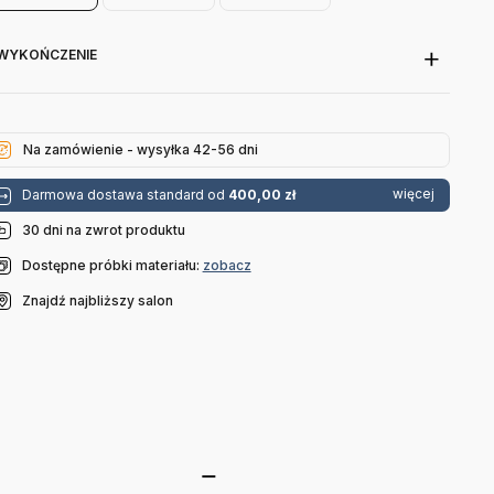
170 Cm
160 Cm
180 Cm
WYKOŃCZENIE
Na zamówienie - wysyłka 42-56 dni
więcej
Darmowa dostawa standard od
400,00 zł
30 dni na zwrot produktu
Dostępne próbki materiału:
zobacz
Znajdź najbliższy salon