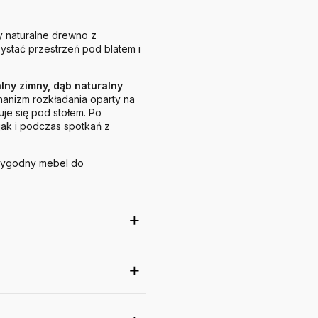
zy naturalne drewno z
ystać przestrzeń pod blatem i
alny zimny, dąb naturalny
chanizm rozkładania oparty na
je się pod stołem. Po
 jak i podczas spotkań z
 wygodny mebel do