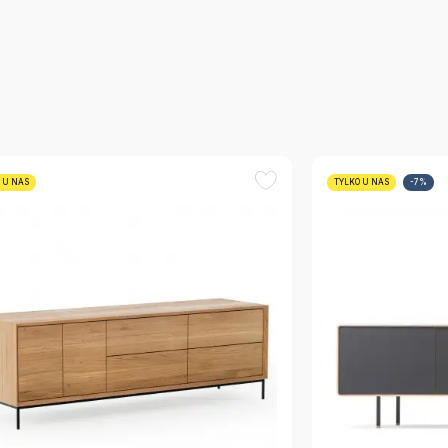
 U NAS
TYLKO U NAS
-7%