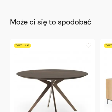
Może ci się to spodobać
TYLKO U NAS
TYLKO