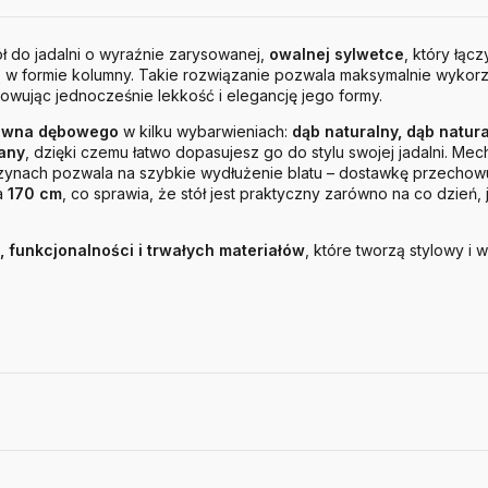
ł do jadalni o wyraźnie zarysowanej,
owalnej sylwetce
, który łąc
 w formie kolumny. Takie rozwiązanie pozwala maksymalnie wykorz
howując jednocześnie lekkość i elegancję jego formy.
ewna dębowego
w kilku wybarwieniach:
dąb naturalny, dąb natur
lany
, dzięki czemu łatwo dopasujesz go do stylu swojej jadalni. Me
zynach pozwala na szybkie wydłużenie blatu – dostawkę przechowu
a
170 cm
, co sprawia, że stół jest praktyczny zarówno na co dzień,
, funkcjonalności i trwałych materiałów
, które tworzą stylowy i