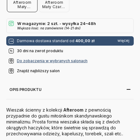
Afteroom
Afteroom
Mały
Mały Czarny
Czarny-
Audo
Mosiądz
Copenhagen
Menu
W magazynie: 2 szt. - wysyłka 24–48h
Większa ilość: na zamówienie (14-21 dni)
więcej
Darmowa dostawa standard od
400,00 zł
30 dni na zwrot produktu
Do zobaczenia w wybranych salonach
Znajdź najbliższy salon
OPIS PRODUKTU
Wieszak ścienny z kolekcji
Afteroom
z pewnością
przypadnie do gustu miłośnikom skandynawskiego
minimalizmu. Prosta forma wieszaka składa się z dwóch
okrągłych haczyków, które świetnie się sprawdzą do
przechowywania odzieży, kapeluszy, torebek, szali etc..