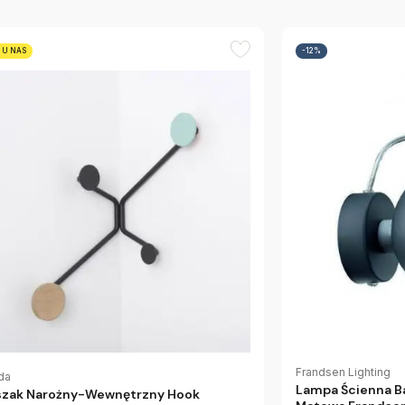
 U NAS
-12%
Frandsen Lighting
da
Lampa Ścienna B
zak Narożny-Wewnętrzny Hook