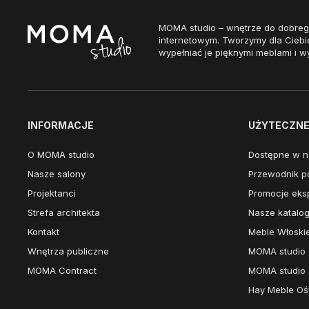
MOMA studio – wnętrze do dobreg
internetowym. Tworzymy dla Ciebi
wypełniać je pięknymi meblami i w
INFORMACJE
UŻYTECZNE 
O MOMA studio
Dostępne w n
Nasze salony
Przewodnik po
Projektanci
Promocje eks
Strefa architekta
Nasze katalog
Kontakt
Meble Włoski
Wnętrza publiczne
MOMA studio 
MOMA Contract
MOMA studio 
Hay Meble Ośw