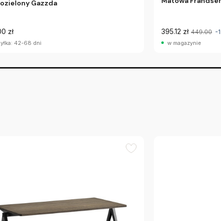
Matowa Frandse
ozielony Gazzda
00 zł
395.12 zł
449.00
-
yłka: 42-68 dni
w magazynie