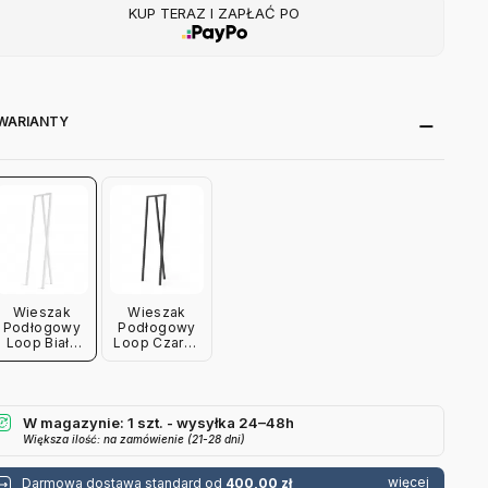
KUP TERAZ I ZAPŁAĆ PO
WARIANTY
Wieszak
Wieszak
Podłogowy
Podłogowy
Loop Biały
Loop Czarny
Hay
Hay
W magazynie: 1 szt. - wysyłka 24–48h
Większa ilość: na zamówienie (21-28 dni)
więcej
Darmowa dostawa standard od
400,00 zł