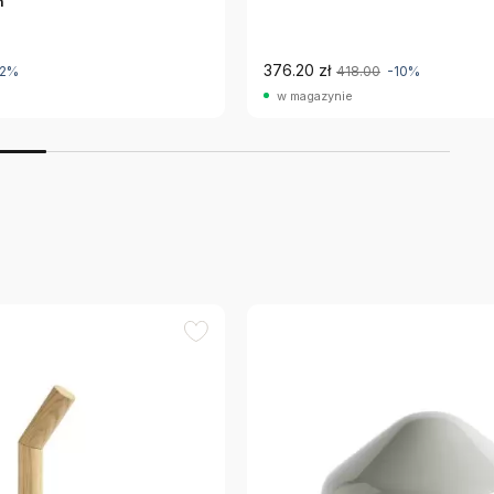
n
376.20 zł
12%
418.00
-10%
w magazynie