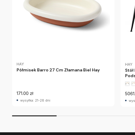
HAY
HAY
Półmisek Barro 27 Cm Złamana Biel Hay
Stół
Pods
171.00 zł
5061
wysyłka: 21-28 dni
wys