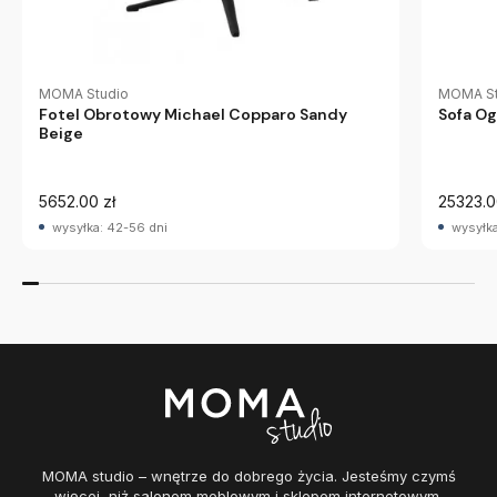
MOMA Studio
MOMA St
Fotel Obrotowy Michael Copparo Sandy
Sofa Og
Beige
5652.00 zł
25323.0
wysyłka: 42-56 dni
wysyłka
MOMA studio – wnętrze do dobrego życia. Jesteśmy czymś
więcej, niż salonem meblowym i sklepem internetowym.