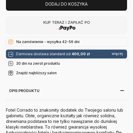
DODAJ DO KOSZYKA
KUP TERAZ I ZAPŁAĆ PO
Na zamówienie - wysyłka 42-56 dni
więcej
Darmowa dostawa standard od
400,00 zł
30 dni na zwrot produktu
Znajdź najbliższy salon
OPIS PRODUKTU
Fotel Corrado to znakomity dodatek do Twojego salonu lub
gabinetu. Obłe, organiczne kształty jak również solidna,
drewniana podstawa to nie tylko nawiązanie do duńskiej
klasyki meblarstwa. To również gwarancja wysokiej
funkcjonalności fotela i bezkompromisowego komfortu.
Do