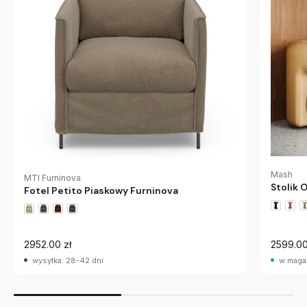
Mash
MTI Furninova
Stolik 
Fotel Petito Piaskowy Furninova
2952.00 zł
2599.00
wysyłka: 28-42 dni
w maga