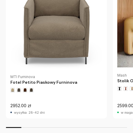
Mash
MTI Furninova
Stolik 
Fotel Petito Piaskowy Furninova
2952.00 zł
2599.00
wysyłka: 28-42 dni
w maga