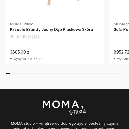
MOMA Studio
MOMA St
Krzesło Brandy Jasny Dąb Piaskowa Skóra
Sofa Po
3605.00 zł
8952.72
wysyłka: 42-56 dni
wysyłka
MOMA studio – wnętrze do dobrego życia. Jesteśmy czymś
więcej, niż salonem meblowym i sklepem internetowym.