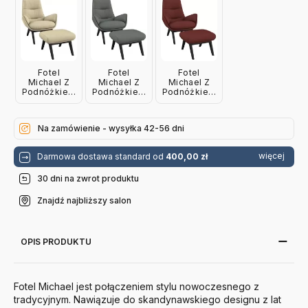
Fotel
Fotel
Fotel
Michael Z
Michael Z
Michael Z
Podnóżkiem
Podnóżkiem
Podnóżkiem
Sandy Beige
Slate Grey
Wine Red
Na zamówienie - wysyłka 42-56 dni
więcej
Darmowa dostawa standard od
400,00 zł
30 dni na zwrot produktu
Znajdź najbliższy salon
OPIS PRODUKTU
Fotel Michael jest połączeniem stylu nowoczesnego z
tradycyjnym. Nawiązuje do skandynawskiego designu z lat