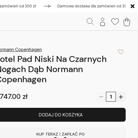
ień od 300 zł
Darmowa dostawa dla zamówień od 300 zł
ormann Copenhagen
otel Pad Niski Na Czarnych
Nogach Dąb Normann
Copenhagen
747.00
zł
DODAJ DO KOSZYKA
KUP TERAZ I ZAPŁAĆ PO