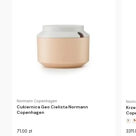
Normann Copenhagen
Norm
Cukiernica Geo Cielista Normann
Krze
Copenhagen
Cop
71.00 zł
3311.