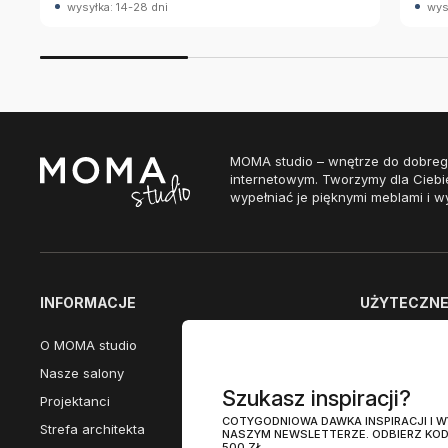
wysyłka: 14-28 dni
wys
MOMA studio – wnętrze do dobreg
internetowym. Tworzymy dla Ciebi
wypełniać je pięknymi meblami i w
INFORMACJE
UŻYTECZNE 
O MOMA studio
Dostępne w n
Nasze salony
Przewodnik po
Szukasz inspiracji?
Projektanci
Promocje eks
COTYGODNIOWA DAWKA INSPIRACJI I
Strefa architekta
Nasze katalog
NASZYM NEWSLETTERZE. ODBIERZ KOD
500 ZŁ