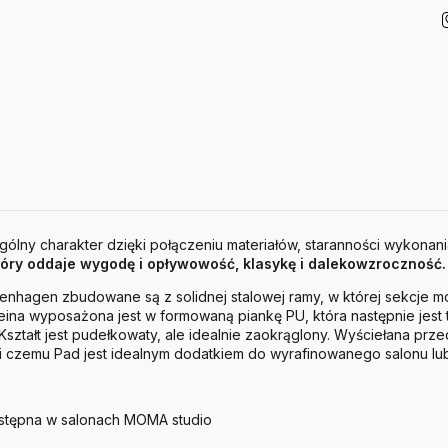
gólny charakter dzięki połączeniu materiałów, staranności wykonan
tóry oddaje wygodę i opływowość, klasykę i dalekowzroczność.
enhagen zbudowane są z solidnej stalowej ramy, w której sekcje 
kleina wyposażona jest w formowaną piankę PU, która następnie jes
ształt jest pudełkowaty, ale idealnie zaokrąglony. Wyściełana przed
 czemu Pad jest idealnym dodatkiem do wyrafinowanego salonu lub
ostępna w salonach MOMA studio