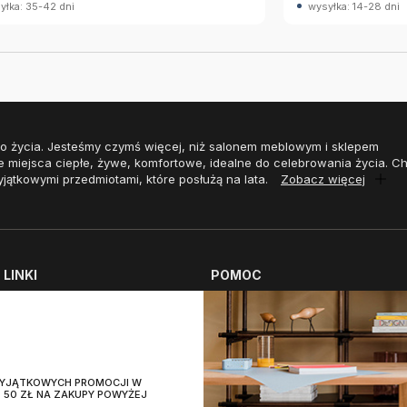
yłka: 35-42 dni
wysyłka: 14-28 dni
o życia. Jesteśmy czymś więcej, niż salonem meblowym i sklepem
e miejsca ciepłe, żywe, komfortowe, idealne do celebrowania życia. 
yjątkowymi przedmiotami, które posłużą na lata.
Zobacz więcej
LINKI
POMOC
aszych salonach
Płatności
 pielęgnacji
Koszty dostawy
pozycyjne
Zwrot zamówienia
 WYJĄTKOWYCH PROMOCJI W
i
Polityka zwrotów
 50 ZŁ NA ZAKUPY POWYŻEJ