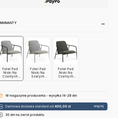
WARIANTY
Fotel Pad
Fotel Pad
Fotel Pad
Niski Na
Niski Na
Niski Na
Czarnych
Szarych
Czarnych
Nogach Dąb
Nogach Dąb
Nogach
Normann
Normann
Normann
Copenhagen
Copenhagen
Copenhagen
W magazynie producenta - wysyłka 14-28 dni
więcej
Darmowa dostawa standard od
400,00 zł
30 dni na zwrot produktu