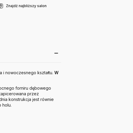
Znajdź najbliższy salon
ia i nowoczesnego kształtu.
W
mocnego forniru dębowego
t tapicerowana przez
nia konstrukcja jest równie
 holu.