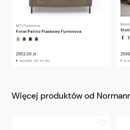
Mash
MTI Furninova
Stol
Fotel Petito Piaskowy Furninova
2952.00 zł
2599
wysyłka: 28-42 dni
w m
Więcej produktów od Norman