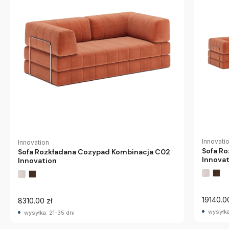
Innovati
Innovation
Sofa R
Sofa Rozkładana Cozypad Kombinacja C02
Innova
Innovation
19140.0
8310.00 zł
wysyłka
wysyłka: 21-35 dni