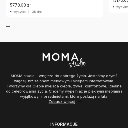
13170.00
5770.00 zł
wysyłka
wysyłka: 21-35 dni
MOMA studio – wnętrze do dobrego życia. Jesteśmy czymś
więcej, niż salonem meblowym i sklepem internetowym.
Tworzymy dla Ciebie miejsca ciepłe, żywe, komfortowe, idealne
do celebrowania życia. Chcemy wypełniać je pięknymi meblami i
wyjątkowymi przedmiotami, które posłużą na lata.
Zobacz więcej
INFORMACJE