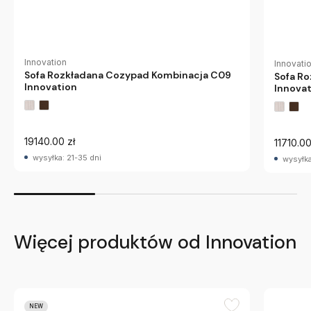
Innovation
Innovati
Sofa Rozkładana Cozypad Kombinacja C09
Sofa R
Innovation
Innova
19140.00 zł
11710.00
wysyłka: 21-35 dni
wysyłka
Więcej produktów od Innovation
NEW