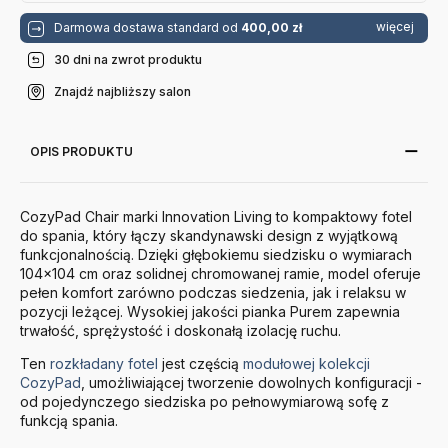
więcej
Darmowa dostawa standard od
400,00 zł
30 dni na zwrot produktu
Znajdź najbliższy salon
OPIS PRODUKTU
CozyPad Chair marki Innovation Living to kompaktowy fotel
do spania, który łączy skandynawski design z wyjątkową
funkcjonalnością. Dzięki głębokiemu siedzisku o wymiarach
104×104 cm oraz solidnej chromowanej ramie, model oferuje
pełen komfort zarówno podczas siedzenia, jak i relaksu w
pozycji leżącej. Wysokiej jakości pianka Purem zapewnia
trwałość, sprężystość i doskonałą izolację ruchu.
Ten
rozkładany fotel
jest częścią
modułowej kolekcji
CozyPad
, umożliwiającej tworzenie dowolnych konfiguracji -
od pojedynczego siedziska po pełnowymiarową sofę z
funkcją spania.